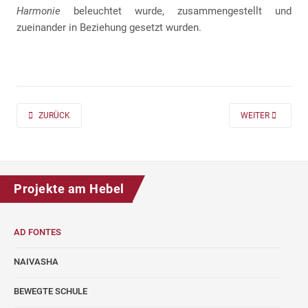
Harmonie
beleuchtet wurde, zusammengestellt und
zueinander in Beziehung gesetzt wurden.
PREVIOUS ARTICLE: AD FONTES 2019/20 „MASS“ FÜR DIE KLASSEN 7 UND
NEXT ARTICLE: A
ZURÜCK
WEITER
Projekte am Hebel
AD FONTES
NAIVASHA
BEWEGTE SCHULE