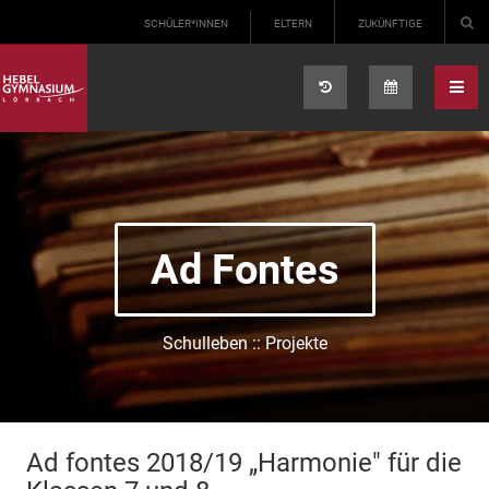
Select your language
SCHÜLER*INNEN
ELTERN
ZUKÜNFTIGE
Ad Fontes
Schulleben :: Projekte
Ad fontes 2018/19 „Harmonie" für die