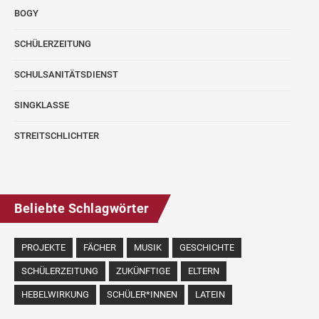
BOGY
SCHÜLERZEITUNG
SCHULSANITÄTSDIENST
SINGKLASSE
STREITSCHLICHTER
Beliebte Schlagwörter
PROJEKTE
FÄCHER
MUSIK
GESCHICHTE
SCHÜLERZEITUNG
ZUKÜNFTIGE
ELTERN
HEBELWIRKUNG
SCHÜLER*INNEN
LATEIN