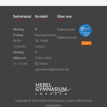
Sekretariat
Kontakt
Über uns
Impressum
Montag -
Freitag:
Baumgartnerstr.
Datenschutz
08:00 -
28, 79540
12:00 Uhr
Lörrach
Montag -
Mittwoch:
07621/2830
13 - 15 Uhr
hebel-
gymnasium@loerrach.de
Copyright © 2024 Hebel Gymnasium Lörrach. Alle Rechte
vorbehalten.