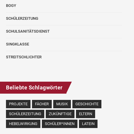
BOGY
SCHÜLERZEITUNG
SCHULSANITÄTSDIENST
SINGKLASSE
STREITSCHLICHTER
Beliebte Schlagwörter
PROJEKTE
FÄCHER
MUSIK
GESCHICHTE
SCHÜLERZEITUNG
ZUKÜNFTIGE
ELTERN
HEBELWIRKUNG
SCHÜLER*INNEN
LATEIN