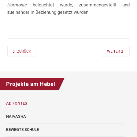
Harmonie
beleuchtet wurde, zusammengestellt und
zueinander in Beziehung gesetzt wurden.
PREVIOUS ARTICLE: AD FONTES 2019/20 „MASS“ FÜR DIE KLASSEN 7 UND
NEXT ARTICLE: A
ZURÜCK
WEITER
Projekte am Hebel
AD FONTES
NAIVASHA
BEWEGTE SCHULE