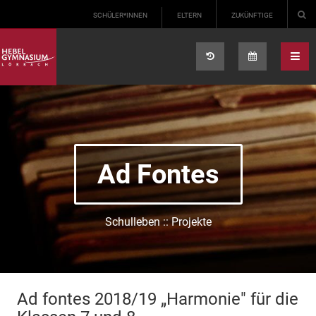
Select your language
SCHÜLER*INNEN
ELTERN
ZUKÜNFTIGE
Ad Fontes
Schulleben :: Projekte
Ad fontes 2018/19 „Harmonie" für die