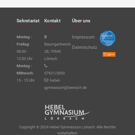
Sekretariat
Kontakt
Über uns
Impressum
Montag -
Freitag:
Baumgartnerstr.
Datenschutz
08:00 -
28, 79540
12:00 Uhr
Lörrach
Montag -
Mittwoch:
07621/2830
13 - 15 Uhr
hebel-
gymnasium@loerrach.de
Copyright © 2024 Hebel Gymnasium Lörrach. Alle Rechte
vorbehalten.