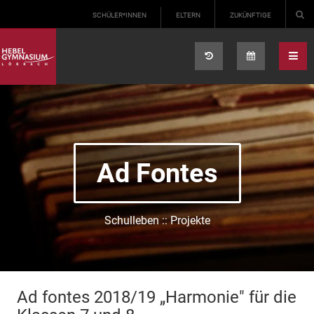
Select your language
SCHÜLER*INNEN
ELTERN
ZUKÜNFTIGE
Ad Fontes
Schulleben :: Projekte
Ad fontes 2018/19 „Harmonie" für die