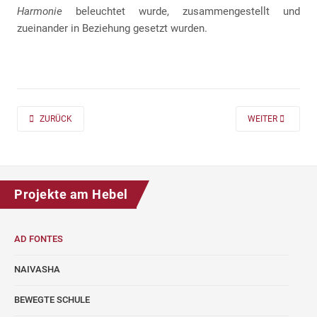
Harmonie
beleuchtet wurde, zusammengestellt und
zueinander in Beziehung gesetzt wurden.
PREVIOUS ARTICLE: AD FONTES 2019/20 „MASS“ FÜR DIE KLASSEN 7 UND
NEXT ARTICLE: A
ZURÜCK
WEITER
Projekte am Hebel
AD FONTES
NAIVASHA
BEWEGTE SCHULE