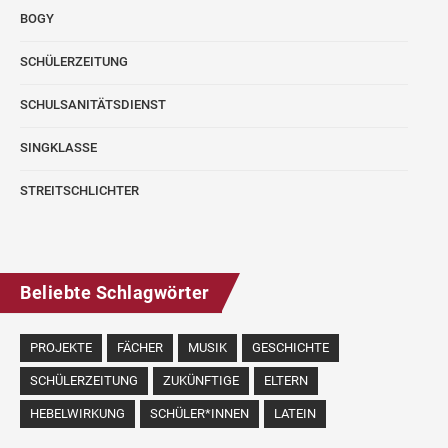
BOGY
SCHÜLERZEITUNG
SCHULSANITÄTSDIENST
SINGKLASSE
STREITSCHLICHTER
Beliebte Schlagwörter
PROJEKTE
FÄCHER
MUSIK
GESCHICHTE
SCHÜLERZEITUNG
ZUKÜNFTIGE
ELTERN
HEBELWIRKUNG
SCHÜLER*INNEN
LATEIN