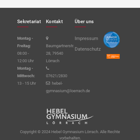
Sekretariat
Kontakt
Über uns
Impressum
Montag -
Freitag:
Baumgartnerstr.
Datenschutz
08:00 -
28, 79540
12:00 Uhr
Lörrach
Montag -
Mittwoch:
07621/2830
13 - 15 Uhr
hebel-
gymnasium@loerrach.de
Copyright © 2024 Hebel Gymnasium Lörrach. Alle Rechte
vorbehalten.