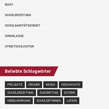
BOGY
SCHÜLERZEITUNG
SCHULSANITÄTSDIENST
SINGKLASSE
STREITSCHLICHTER
Beliebte Schlagwörter
PROJEKTE
FÄCHER
MUSIK
GESCHICHTE
SCHÜLERZEITUNG
ZUKÜNFTIGE
ELTERN
HEBELWIRKUNG
SCHÜLER*INNEN
LATEIN