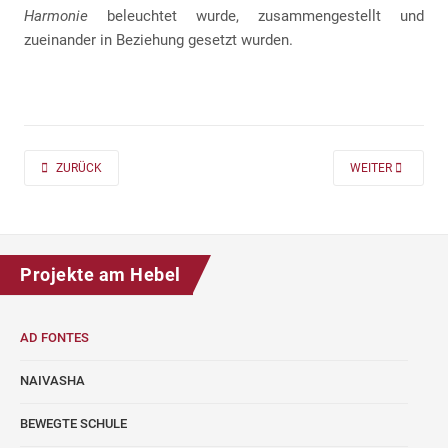
Harmonie
beleuchtet wurde, zusammengestellt und
zueinander in Beziehung gesetzt wurden.
PREVIOUS ARTICLE: AD FONTES 2019/20 „MASS“ FÜR DIE KLASSEN 7 UND
NEXT ARTICLE: A
ZURÜCK
WEITER
Projekte am Hebel
AD FONTES
NAIVASHA
BEWEGTE SCHULE