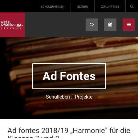
Select your language
SCHÜLER*INNEN
ELTERN
ZUKÜNFTIGE
Ad Fontes
Schulleben :: Projekte
Ad fontes 2018/19 „Harmonie" für die