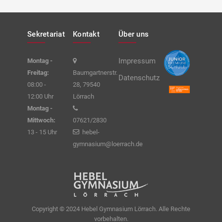
Sekretariat
Kontakt
Über uns
Impressum
Montag -
Freitag:
Baumgartnerstr.
Datenschutz
08:00 -
28, 79540
12:00 Uhr
Lörrach
Montag -
Mittwoch:
07621/2830
13 - 15 Uhr
hebel-
gymnasium@loerrach.de
Copyright © 2024 Hebel Gymnasium Lörrach. Alle Rechte
vorbehalten.