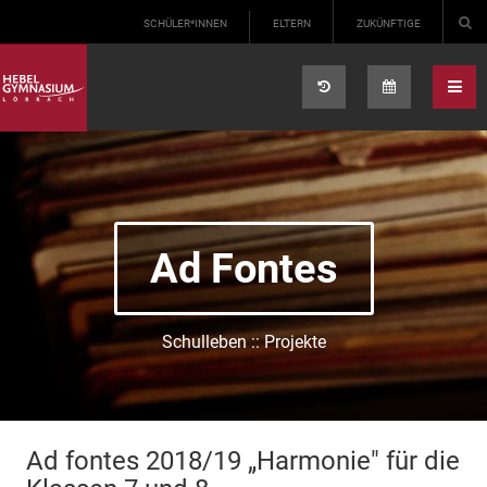
Select your language
SCHÜLER*INNEN
ELTERN
ZUKÜNFTIGE
Ad Fontes
Schulleben :: Projekte
Ad fontes 2018/19 „Harmonie" für die