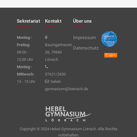
Sekretariat
Kontakt
Über uns
Impressum
Montag -
Freitag:
Baumgartnerstr.
Datenschutz
08:00 -
28, 79540
12:00 Uhr
Lörrach
Montag -
Mittwoch:
07621/2830
13 - 15 Uhr
hebel-
gymnasium@loerrach.de
Copyright © 2024 Hebel Gymnasium Lörrach. Alle Rechte
vorbehalten.