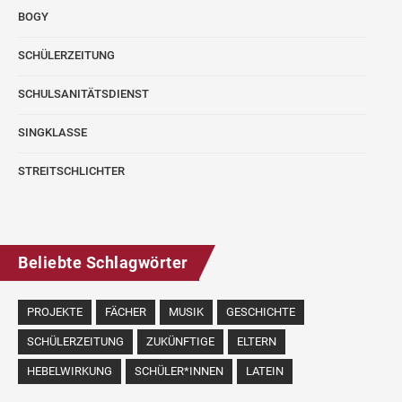
BOGY
SCHÜLERZEITUNG
SCHULSANITÄTSDIENST
SINGKLASSE
STREITSCHLICHTER
Beliebte Schlagwörter
PROJEKTE
FÄCHER
MUSIK
GESCHICHTE
SCHÜLERZEITUNG
ZUKÜNFTIGE
ELTERN
HEBELWIRKUNG
SCHÜLER*INNEN
LATEIN