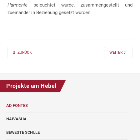
Harmonie
beleuchtet wurde, zusammengestellt und
zueinander in Beziehung gesetzt wurden.
PREVIOUS ARTICLE: AD FONTES 2019/20 „MASS“ FÜR DIE KLASSEN 7 UND
NEXT ARTICLE: A
ZURÜCK
WEITER
Projekte am Hebel
AD FONTES
NAIVASHA
BEWEGTE SCHULE