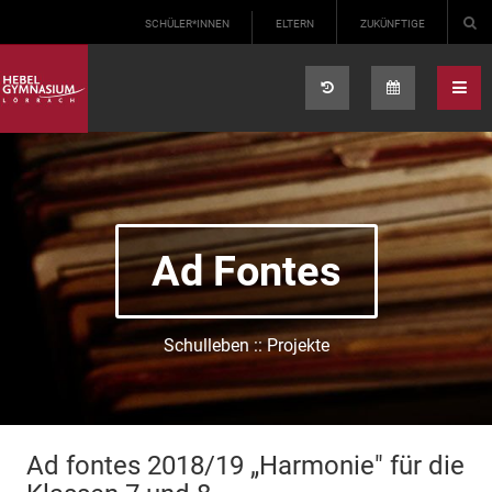
Select your language
SCHÜLER*INNEN
ELTERN
ZUKÜNFTIGE
Ad Fontes
Schulleben :: Projekte
Ad fontes 2018/19 „Harmonie" für die