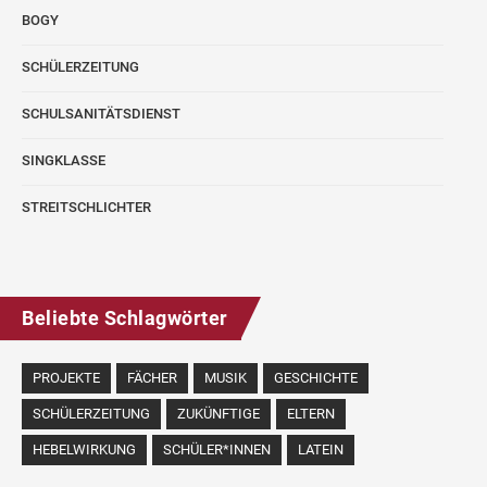
BOGY
SCHÜLERZEITUNG
SCHULSANITÄTSDIENST
SINGKLASSE
STREITSCHLICHTER
Beliebte Schlagwörter
PROJEKTE
FÄCHER
MUSIK
GESCHICHTE
SCHÜLERZEITUNG
ZUKÜNFTIGE
ELTERN
HEBELWIRKUNG
SCHÜLER*INNEN
LATEIN