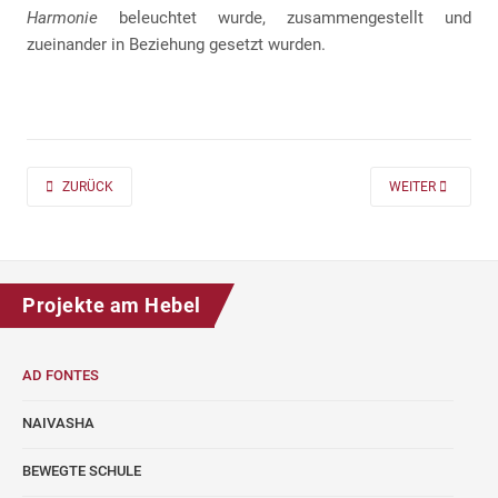
Harmonie
beleuchtet wurde, zusammengestellt und
zueinander in Beziehung gesetzt wurden.
PREVIOUS ARTICLE: AD FONTES 2019/20 „MASS“ FÜR DIE KLASSEN 7 UND
NEXT ARTICLE: A
ZURÜCK
WEITER
Projekte am Hebel
AD FONTES
NAIVASHA
BEWEGTE SCHULE