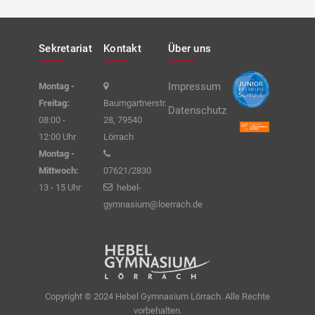
Sekretariat
Kontakt
Über uns
Impressum
Montag -
Freitag:
Baumgartnerstr.
Datenschutz
08:00 -
28, 79540
12:00 Uhr
Lörrach
Montag -
Mittwoch:
07621/2830
13 - 15 Uhr
hebel-
gymnasium@loerrach.de
Copyright © 2024 Hebel Gymnasium Lörrach. Alle Rechte
vorbehalten.