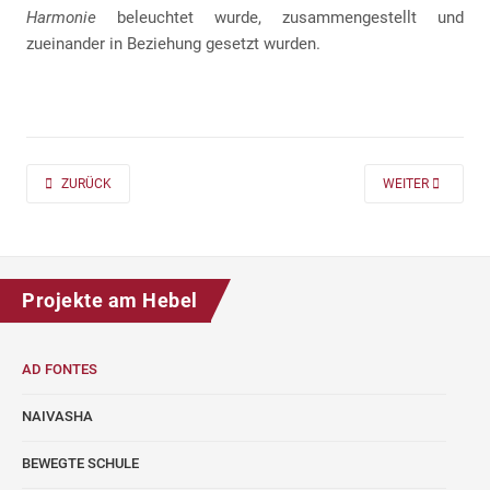
Harmonie
beleuchtet wurde, zusammengestellt und
zueinander in Beziehung gesetzt wurden.
PREVIOUS ARTICLE: AD FONTES 2019/20 „MASS“ FÜR DIE KLASSEN 7 UND
NEXT ARTICLE: A
ZURÜCK
WEITER
Projekte am Hebel
AD FONTES
NAIVASHA
BEWEGTE SCHULE