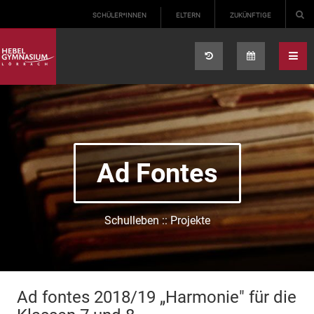
Select your language
SCHÜLER*INNEN
ELTERN
ZUKÜNFTIGE
Ad Fontes
Schulleben :: Projekte
Ad fontes 2018/19 „Harmonie" für die