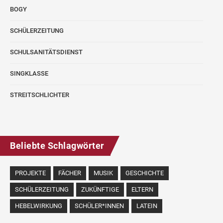
BOGY
SCHÜLERZEITUNG
SCHULSANITÄTSDIENST
SINGKLASSE
STREITSCHLICHTER
Beliebte Schlagwörter
PROJEKTE
FÄCHER
MUSIK
GESCHICHTE
SCHÜLERZEITUNG
ZUKÜNFTIGE
ELTERN
HEBELWIRKUNG
SCHÜLER*INNEN
LATEIN