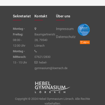
Sekretariat
Kontakt
Über uns
Impressum
Montag -
Freitag:
Baumgartnerstr.
Datenschutz
08:00 -
28, 79540
12:00 Uhr
Lörrach
Montag -
Mittwoch:
07621/2830
13 - 15 Uhr
hebel-
gymnasium@loerrach.de
Copyright © 2024 Hebel Gymnasium Lörrach. Alle Rechte
vorbehalten.