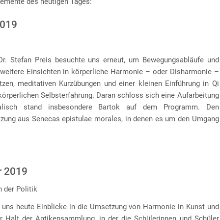
lemente des heutigen Tages:
2019
r. Stefan Preis besuchte uns erneut, um Bewegungsabläufe und
eitere Einsichten in körperliche Harmonie – oder Disharmonie –
tzen, meditativen Kurzübungen und einer kleinen Einführung in Qi
körperlichen Selbsterfahrung. Daran schloss sich eine Aufarbeitung
alisch stand insbesondere Bartok auf dem Programm. Den
etzung aus Senecas epistulae morales, in denen es um den Umgang
r 2019
 der Politik
e uns heute Einblicke in die Umsetzung von Harmonie in Kunst und
er Halt der Antikensammlung, in der die Schülerinnen und Schüler