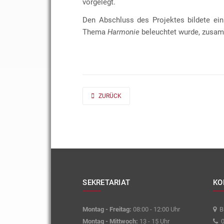
vorgelegt.
Den Abschluss des Projektes bildete ein
Thema
Harmonie
beleuchtet wurde, zusam
PREVIOUS ARTICLE: AD FONTES 2019/20 „MASS“
ZURÜCK
SEKRETARIAT
KO
Montag - Freitag:
08:00 - 12:00 Uhr
Ba
Montag - Mittwoch:
13 - 15 Uhr
0