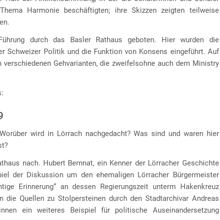
hema Harmonie beschäftigten; ihre Skizzen zeigten teilweise
en.
Führung durch das Basler Rathaus geboten. Hier wurden die
r Schweizer Politik und die Funktion von Konsens eingeführt. Auf
n verschiedenen Gehvarianten, die zweifelsohne auch dem Ministry
s:
9
? Worüber wird in Lörrach nachgedacht? Was sind und waren hier
st?
athaus nach. Hubert Bernnat, ein Kenner der Lörracher Geschichte
spiel der Diskussion um den ehemaligen Lörracher Bürgermeister
tige Erinnerung“ an dessen Regierungszeit unterm Hakenkreuz
n die Quellen zu Stolpersteinen durch den Stadtarchivar Andreas
nnen ein weiteres Beispiel für politische Auseinandersetzung