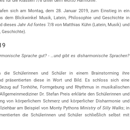
tes für die Klassen 7/8 unter dem Motto
Harmonie
.
rafen sich am Montag, dem 28. Januar 2019, zum Einstieg in ein
s dem Blickwinkel Musik, Latein, Philosophie und Geschichte in
d dieses Jahr
Ad fontes
7/8 von Matthias Kühn (Latein, Musik) und
, Geschichte).
19
rmonische Sprache gut? - …und gibt es disharmonische Sprachen?
 die Schülerinnen und Schüler in einem Brainstorming ihre
d präsentierten diese in Wort und Bild. Es schloss sich eine
Bezug auf Tonhöhe, Formgebung und Rhythmus in musikalischen
 Allgemeinmediziner Dr. Stefan Preis erklärte den Schülerinnen und
g von körperlichem Schmerz und körperlicher Disharmonie und
llziehbar am Beispiel von Monty Pythons
Ministry of Silly Walks
; in
ntierten die Schülerinnen und Schüler schließlich selbst mit