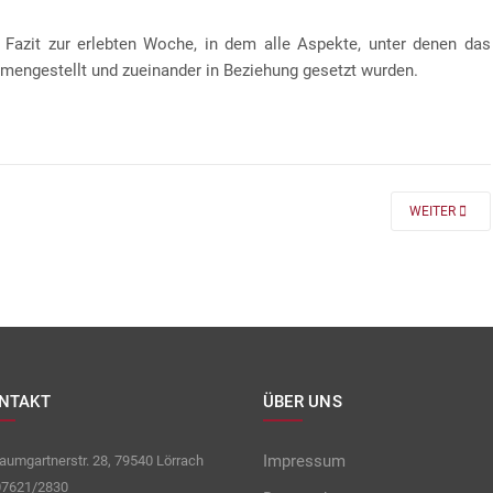
 Fazit zur erlebten Woche, in dem alle Aspekte, unter denen das
mengestellt und zueinander in Beziehung gesetzt wurden.
 FÜR DIE KLASSEN 7 UND 8
NEXT ARTICLE
WEITER
NTAKT
ÜBER UNS
Impressum
umgartnerstr. 28, 79540 Lörrach
7621/2830