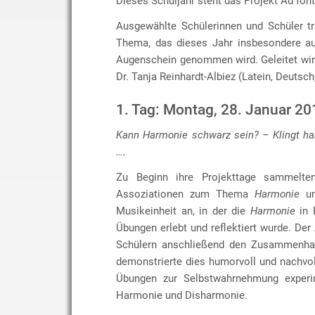
Dieses Schuljahr steht das Projekt Ad fon
Ausgewählte Schülerinnen und Schüler t
Thema, das dieses Jahr insbesondere au
Augenschein genommen wird. Geleitet wir
Dr. Tanja Reinhardt-Albiez (Latein, Deutsch
1. Tag: Montag, 28. Januar 20
Kann Harmonie schwarz sein? – Klingt ha
….
Zu Beginn ihre Projekttage sammelten
Assoziationen zum Thema
Harmonie
un
Musikeinheit an, in der die
Harmonie
in 
Übungen erlebt und reflektiert wurde. Der
Schülern anschließend den Zusammenhan
demonstrierte dies humorvoll und nachvo
Übungen zur Selbstwahrnehmung experime
Harmonie und Disharmonie.