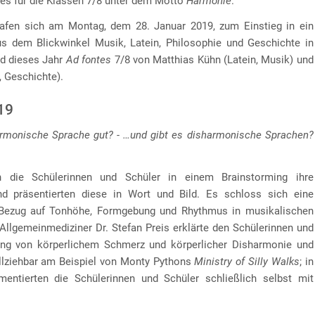
tes für die Klassen 7/8 unter dem Motto
Harmonie
.
rafen sich am Montag, dem 28. Januar 2019, zum Einstieg in ein
s dem Blickwinkel Musik, Latein, Philosophie und Geschichte in
d dieses Jahr
Ad fontes
7/8 von Matthias Kühn (Latein, Musik) und
, Geschichte).
19
rmonische Sprache gut? - …und gibt es disharmonische Sprachen?
 die Schülerinnen und Schüler in einem Brainstorming ihre
d präsentierten diese in Wort und Bild. Es schloss sich eine
Bezug auf Tonhöhe, Formgebung und Rhythmus in musikalischen
 Allgemeinmediziner Dr. Stefan Preis erklärte den Schülerinnen und
g von körperlichem Schmerz und körperlicher Disharmonie und
llziehbar am Beispiel von Monty Pythons
Ministry of Silly Walks
; in
ntierten die Schülerinnen und Schüler schließlich selbst mit