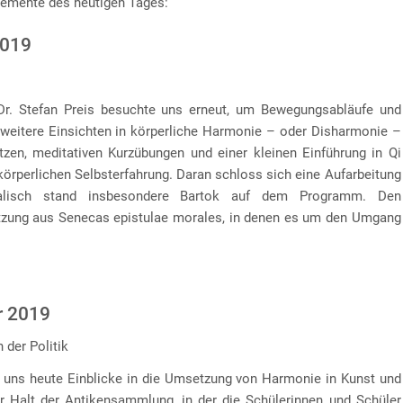
lemente des heutigen Tages:
2019
r. Stefan Preis besuchte uns erneut, um Bewegungsabläufe und
eitere Einsichten in körperliche Harmonie – oder Disharmonie –
tzen, meditativen Kurzübungen und einer kleinen Einführung in Qi
körperlichen Selbsterfahrung. Daran schloss sich eine Aufarbeitung
alisch stand insbesondere Bartok auf dem Programm. Den
etzung aus Senecas epistulae morales, in denen es um den Umgang
r 2019
 der Politik
e uns heute Einblicke in die Umsetzung von Harmonie in Kunst und
er Halt der Antikensammlung, in der die Schülerinnen und Schüler