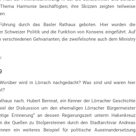
hema Harmonie beschäftigten; ihre Skizzen zeigten teilweise
en.
Führung durch das Basler Rathaus geboten. Hier wurden die
r Schweizer Politik und die Funktion von Konsens eingeführt. Auf
n verschiedenen Gehvarianten, die zweifelsohne auch dem Ministry
s:
9
? Worüber wird in Lörrach nachgedacht? Was sind und waren hier
st?
athaus nach. Hubert Bernnat, ein Kenner der Lörracher Geschichte
spiel der Diskussion um den ehemaligen Lörracher Bürgermeister
tige Erinnerung“ an dessen Regierungszeit unterm Hakenkreuz
n die Quellen zu Stolpersteinen durch den Stadtarchivar Andreas
nnen ein weiteres Beispiel für politische Auseinandersetzung