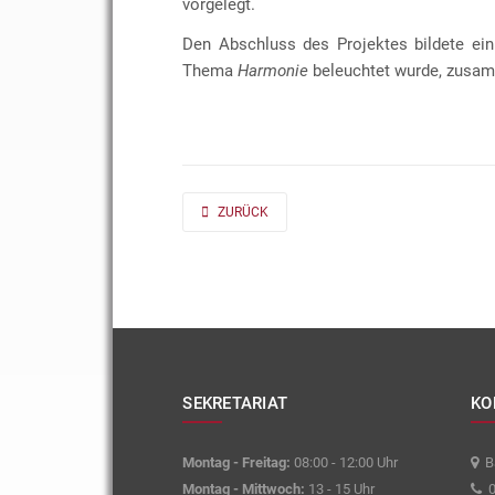
vorgelegt.
Den Abschluss des Projektes bildete ein
Thema
Harmonie
beleuchtet wurde, zusam
PREVIOUS ARTICLE: AD FONTES 2019/20 „MASS“
ZURÜCK
SEKRETARIAT
KO
Montag - Freitag:
08:00 - 12:00 Uhr
Ba
Montag - Mittwoch:
13 - 15 Uhr
0