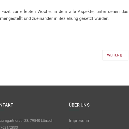
 Fazit zur erlebten Woche, in dem alle Aspekte, unter denen das
mengestellt und zueinander in Beziehung gesetzt wurden.
 FÜR DIE KLASSEN 7 UND 8
NEXT ARTICLE
WEITER
NTAKT
ÜBER UNS
Impressum
umgartnerstr. 28, 79540 Lörrach
7621/2830