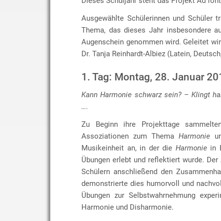
Dieses Schuljahr steht das Projekt Ad fon
Ausgewählte Schülerinnen und Schüler t
Thema, das dieses Jahr insbesondere au
Augenschein genommen wird. Geleitet wir
Dr. Tanja Reinhardt-Albiez (Latein, Deutsch
1. Tag: Montag, 28. Januar 20
Kann Harmonie schwarz sein? – Klingt ha
….
Zu Beginn ihre Projekttage sammelten
Assoziationen zum Thema
Harmonie
un
Musikeinheit an, in der die
Harmonie
in 
Übungen erlebt und reflektiert wurde. Der
Schülern anschließend den Zusammenhan
demonstrierte dies humorvoll und nachvo
Übungen zur Selbstwahrnehmung experime
Harmonie und Disharmonie.