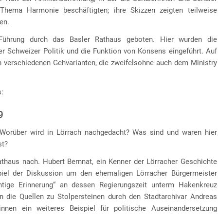
hema Harmonie beschäftigten; ihre Skizzen zeigten teilweise
en.
Führung durch das Basler Rathaus geboten. Hier wurden die
r Schweizer Politik und die Funktion von Konsens eingeführt. Auf
n verschiedenen Gehvarianten, die zweifelsohne auch dem Ministry
s:
9
? Worüber wird in Lörrach nachgedacht? Was sind und waren hier
st?
athaus nach. Hubert Bernnat, ein Kenner der Lörracher Geschichte
spiel der Diskussion um den ehemaligen Lörracher Bürgermeister
tige Erinnerung“ an dessen Regierungszeit unterm Hakenkreuz
n die Quellen zu Stolpersteinen durch den Stadtarchivar Andreas
nnen ein weiteres Beispiel für politische Auseinandersetzung