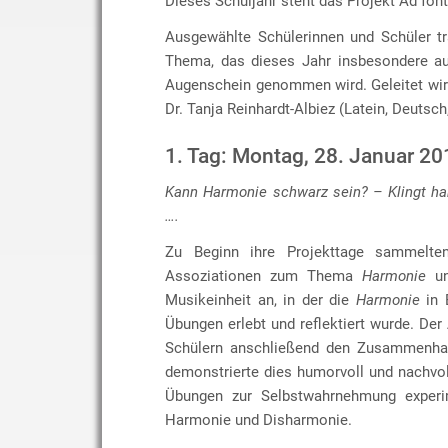
Dieses Schuljahr steht das Projekt Ad fon
Ausgewählte Schülerinnen und Schüler t
Thema, das dieses Jahr insbesondere au
Augenschein genommen wird. Geleitet wir
Dr. Tanja Reinhardt-Albiez (Latein, Deutsch
1. Tag: Montag, 28. Januar 20
Kann Harmonie schwarz sein? – Klingt ha
….
Zu Beginn ihre Projekttage sammelten
Assoziationen zum Thema
Harmonie
un
Musikeinheit an, in der die
Harmonie
in 
Übungen erlebt und reflektiert wurde. Der
Schülern anschließend den Zusammenhan
demonstrierte dies humorvoll und nachvo
Übungen zur Selbstwahrnehmung experime
Harmonie und Disharmonie.