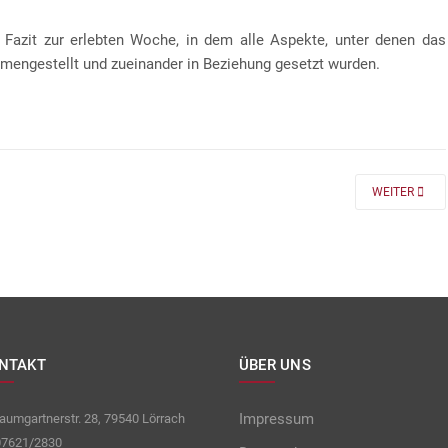
 Fazit zur erlebten Woche, in dem alle Aspekte, unter denen das
mengestellt und zueinander in Beziehung gesetzt wurden.
 FÜR DIE KLASSEN 7 UND 8
NEXT ARTICLE
WEITER
NTAKT
ÜBER UNS
Impressum
umgartnerstr. 28, 79540 Lörrach
7621/2830