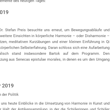
lemente des heutigen Tages:
2019
r. Stefan Preis besuchte uns erneut, um Bewegungsabläufe und
eitere Einsichten in körperliche Harmonie – oder Disharmonie –
tzen, meditativen Kurzübungen und einer kleinen Einführung in Qi
körperlichen Selbsterfahrung. Daran schloss sich eine Aufarbeitung
alisch stand insbesondere Bartok auf dem Programm. Den
etzung aus Senecas epistulae morales, in denen es um den Umgang
r 2019
 der Politik
e uns heute Einblicke in die Umsetzung von Harmonie in Kunst und
er Halt der Antikensammlung, in der die Schülerinnen und Schüler