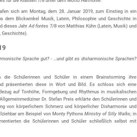
tes für die Klassen 7/8 unter dem Motto
Harmonie
.
rafen sich am Montag, dem 28. Januar 2019, zum Einstieg in ein
s dem Blickwinkel Musik, Latein, Philosophie und Geschichte in
d dieses Jahr
Ad fontes
7/8 von Matthias Kühn (Latein, Musik) und
, Geschichte).
19
rmonische Sprache gut? - …und gibt es disharmonische Sprachen?
 die Schülerinnen und Schüler in einem Brainstorming ihre
d präsentierten diese in Wort und Bild. Es schloss sich eine
Bezug auf Tonhöhe, Formgebung und Rhythmus in musikalischen
 Allgemeinmediziner Dr. Stefan Preis erklärte den Schülerinnen und
g von körperlichem Schmerz und körperlicher Disharmonie und
llziehbar am Beispiel von Monty Pythons
Ministry of Silly Walks
; in
ntierten die Schülerinnen und Schüler schließlich selbst mit