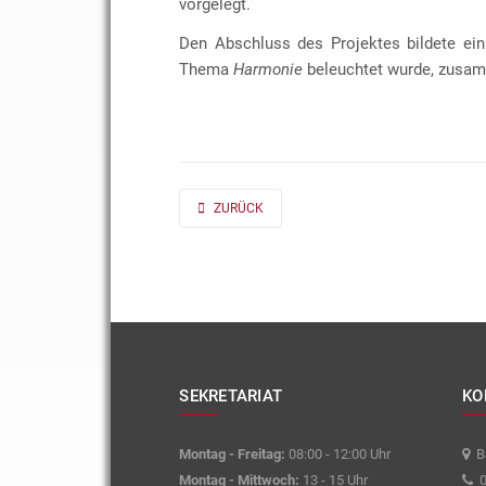
vorgelegt.
Den Abschluss des Projektes bildete ein
Thema
Harmonie
beleuchtet wurde, zusam
PREVIOUS ARTICLE: AD FONTES 2019/20 „MASS“
ZURÜCK
SEKRETARIAT
KO
Montag - Freitag:
08:00 - 12:00 Uhr
Ba
Montag - Mittwoch:
13 - 15 Uhr
0