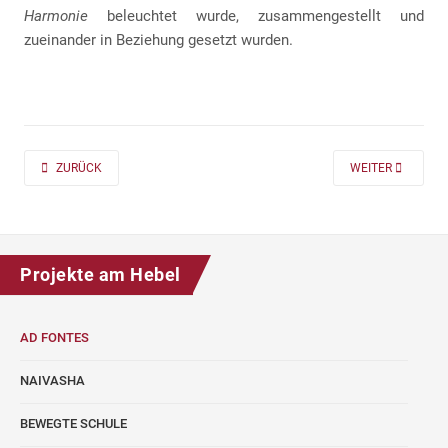
Harmonie
beleuchtet wurde, zusammengestellt und
zueinander in Beziehung gesetzt wurden.
PREVIOUS ARTICLE: AD FONTES 2019/20 „MASS“ FÜR DIE KLASSEN 7 UND
NEXT ARTICLE: A
ZURÜCK
WEITER
Projekte am Hebel
AD FONTES
NAIVASHA
BEWEGTE SCHULE