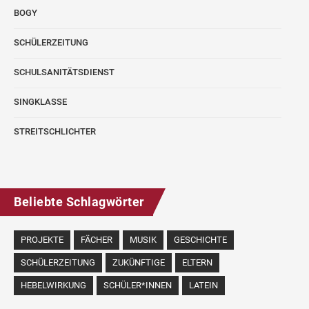
BOGY
SCHÜLERZEITUNG
SCHULSANITÄTSDIENST
SINGKLASSE
STREITSCHLICHTER
Beliebte Schlagwörter
PROJEKTE
FÄCHER
MUSIK
GESCHICHTE
SCHÜLERZEITUNG
ZUKÜNFTIGE
ELTERN
HEBELWIRKUNG
SCHÜLER*INNEN
LATEIN