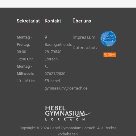
Sekretariat
Kontakt
Über uns
Impressum
Montag -
Freitag:
Baumgartnerstr.
Datenschutz
08:00 -
28, 79540
12:00 Uhr
Lörrach
Montag -
Mittwoch:
07621/2830
13 - 15 Uhr
hebel-
gymnasium@loerrach.de
Copyright © 2024 Hebel Gymnasium Lörrach. Alle Rechte
vorbehalten.