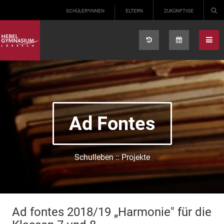
Select your language
SCHÜLER*INNEN
ELTERN
ZUKÜNFTIGE
Ad Fontes
Schulleben :: Projekte
Ad fontes 2018/19 „Harmonie" für die