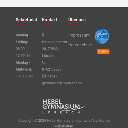
Sekretariat
Kontakt
Über uns
Impressum
Montag -
Freitag:
Baumgartnerstr.
Datenschutz
08:00 -
28, 79540
12:00 Uhr
Lörrach
Montag -
Mittwoch:
07621/2830
13 - 15 Uhr
hebel-
gymnasium@loerrach.de
Copyright © 2024 Hebel Gymnasium Lörrach. Alle Rechte
vorbehalten.