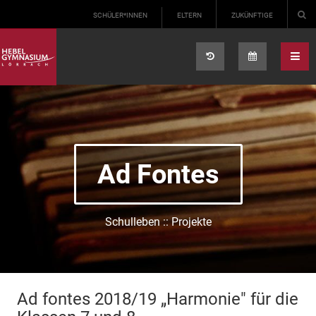
Select your language
SCHÜLER*INNEN
ELTERN
ZUKÜNFTIGE
Ad Fontes
Schulleben :: Projekte
Ad fontes 2018/19 „Harmonie" für die