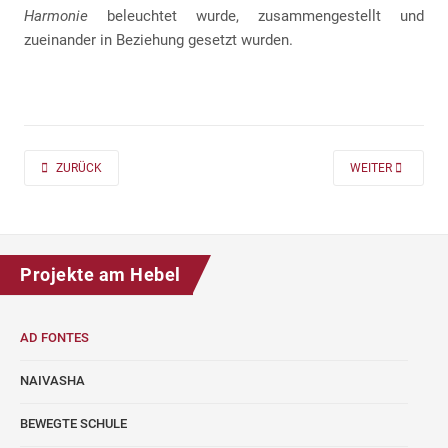
Harmonie
beleuchtet wurde, zusammengestellt und
zueinander in Beziehung gesetzt wurden.
PREVIOUS ARTICLE: AD FONTES 2019/20 „MASS“ FÜR DIE KLASSEN 7 UND
NEXT ARTICLE: A
ZURÜCK
WEITER
Projekte am Hebel
AD FONTES
NAIVASHA
BEWEGTE SCHULE