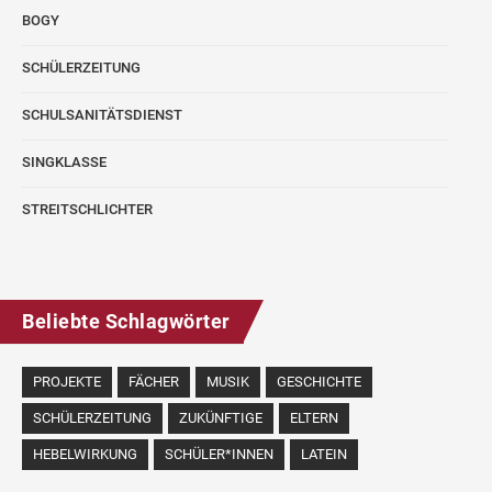
BOGY
SCHÜLERZEITUNG
SCHULSANITÄTSDIENST
SINGKLASSE
STREITSCHLICHTER
Beliebte Schlagwörter
PROJEKTE
FÄCHER
MUSIK
GESCHICHTE
SCHÜLERZEITUNG
ZUKÜNFTIGE
ELTERN
HEBELWIRKUNG
SCHÜLER*INNEN
LATEIN