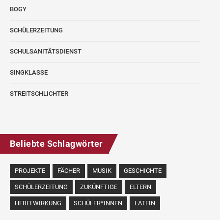
BOGY
SCHÜLERZEITUNG
SCHULSANITÄTSDIENST
SINGKLASSE
STREITSCHLICHTER
Beliebte Schlagwörter
PROJEKTE
FÄCHER
MUSIK
GESCHICHTE
SCHÜLERZEITUNG
ZUKÜNFTIGE
ELTERN
HEBELWIRKUNG
SCHÜLER*INNEN
LATEIN