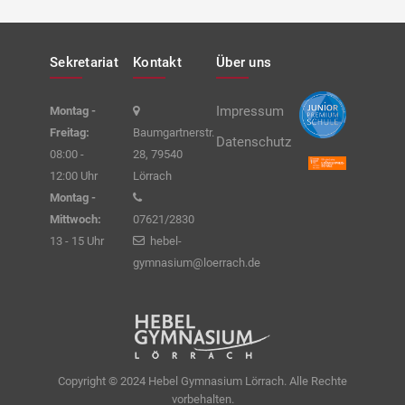
Sekretariat
Kontakt
Über uns
Impressum
Montag -
Freitag:
Baumgartnerstr.
Datenschutz
08:00 -
28, 79540
12:00 Uhr
Lörrach
Montag -
Mittwoch:
07621/2830
13 - 15 Uhr
hebel-
gymnasium@loerrach.de
Copyright © 2024 Hebel Gymnasium Lörrach. Alle Rechte
vorbehalten.