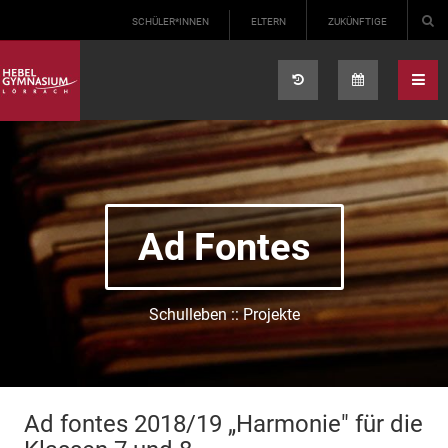
Select your language
SCHÜLER*INNEN
ELTERN
ZUKÜNFTIGE
Ad Fontes
Schulleben :: Projekte
Ad fontes 2018/19 „Harmonie" für die