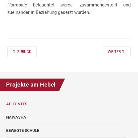
Harmonie
beleuchtet wurde, zusammengestellt und
zueinander in Beziehung gesetzt wurden.
PREVIOUS ARTICLE: AD FONTES 2019/20 „MASS“ FÜR DIE KLASSEN 7 UND
NEXT ARTICLE: A
ZURÜCK
WEITER
Projekte am Hebel
AD FONTES
NAIVASHA
BEWEGTE SCHULE