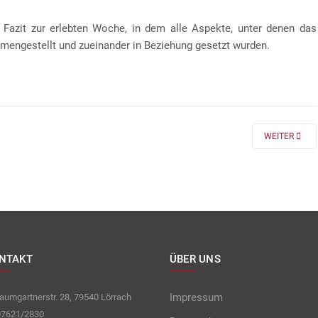
 Fazit zur erlebten Woche, in dem alle Aspekte, unter denen das
mengestellt und zueinander in Beziehung gesetzt wurden.
 FÜR DIE KLASSEN 7 UND 8
NEXT ARTICLE
WEITER
NTAKT
ÜBER UNS
Impressum
umgartnerstr. 28, 79540 Lörrach
7621/2830