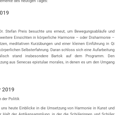
lemente des heutigen Tages:
2019
r. Stefan Preis besuchte uns erneut, um Bewegungsabläufe und
eitere Einsichten in körperliche Harmonie – oder Disharmonie –
tzen, meditativen Kurzübungen und einer kleinen Einführung in Qi
körperlichen Selbsterfahrung. Daran schloss sich eine Aufarbeitung
alisch stand insbesondere Bartok auf dem Programm. Den
etzung aus Senecas epistulae morales, in denen es um den Umgang
r 2019
 der Politik
e uns heute Einblicke in die Umsetzung von Harmonie in Kunst und
er Halt der Antikensammlung, in der die Schülerinnen und Schüler