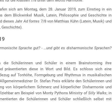
tes für die Klassen 7/8 unter dem Motto
Harmonie
.
rafen sich am Montag, dem 28. Januar 2019, zum Einstieg in ein
s dem Blickwinkel Musik, Latein, Philosophie und Geschichte in
d dieses Jahr
Ad fontes
7/8 von Matthias Kühn (Latein, Musik) und
, Geschichte).
19
rmonische Sprache gut? - …und gibt es disharmonische Sprachen?
 die Schülerinnen und Schüler in einem Brainstorming ihre
d präsentierten diese in Wort und Bild. Es schloss sich eine
Bezug auf Tonhöhe, Formgebung und Rhythmus in musikalischen
 Allgemeinmediziner Dr. Stefan Preis erklärte den Schülerinnen und
g von körperlichem Schmerz und körperlicher Disharmonie und
llziehbar am Beispiel von Monty Pythons
Ministry of Silly Walks
; in
ntierten die Schülerinnen und Schüler schließlich selbst mit