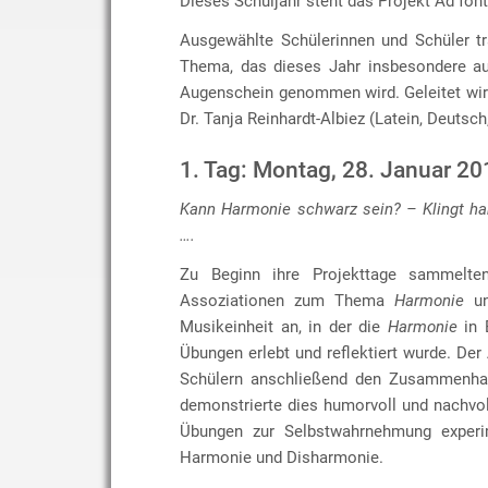
Dieses Schuljahr steht das Projekt Ad fon
Ausgewählte Schülerinnen und Schüler t
Thema, das dieses Jahr insbesondere au
Augenschein genommen wird. Geleitet wir
Dr. Tanja Reinhardt-Albiez (Latein, Deutsch
1. Tag: Montag, 28. Januar 20
Kann Harmonie schwarz sein? – Klingt ha
….
Zu Beginn ihre Projekttage sammelten
Assoziationen zum Thema
Harmonie
un
Musikeinheit an, in der die
Harmonie
in 
Übungen erlebt und reflektiert wurde. Der
Schülern anschließend den Zusammenhan
demonstrierte dies humorvoll und nachvo
Übungen zur Selbstwahrnehmung experime
Harmonie und Disharmonie.