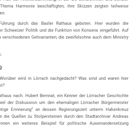
hema Harmonie beschäftigten; ihre Skizzen zeigten teilweise
en.
Führung durch das Basler Rathaus geboten. Hier wurden die
r Schweizer Politik und die Funktion von Konsens eingeführt. Auf
n verschiedenen Gehvarianten, die zweifelsohne auch dem Ministry
s:
9
? Worüber wird in Lörrach nachgedacht? Was sind und waren hier
st?
athaus nach. Hubert Bernnat, ein Kenner der Lörracher Geschichte
spiel der Diskussion um den ehemaligen Lörracher Bürgermeister
tige Erinnerung“ an dessen Regierungszeit unterm Hakenkreuz
n die Quellen zu Stolpersteinen durch den Stadtarchivar Andreas
nnen ein weiteres Beispiel für politische Auseinandersetzung