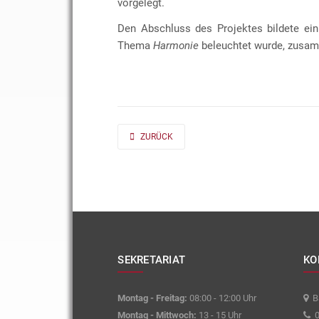
vorgelegt.
Den Abschluss des Projektes bildete ein
Thema
Harmonie
beleuchtet wurde, zusam
PREVIOUS ARTICLE: AD FONTES 2019/20 „MASS“
ZURÜCK
SEKRETARIAT
KO
Montag - Freitag:
08:00 - 12:00 Uhr
Ba
Montag - Mittwoch:
13 - 15 Uhr
0