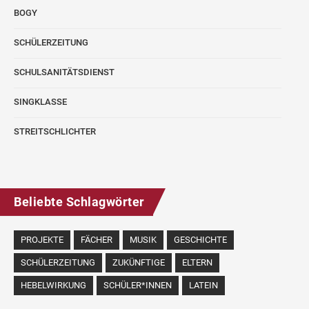
BOGY
SCHÜLERZEITUNG
SCHULSANITÄTSDIENST
SINGKLASSE
STREITSCHLICHTER
Beliebte Schlagwörter
PROJEKTE
FÄCHER
MUSIK
GESCHICHTE
SCHÜLERZEITUNG
ZUKÜNFTIGE
ELTERN
HEBELWIRKUNG
SCHÜLER*INNEN
LATEIN