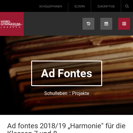
Select your language
SCHÜLER*INNEN
ELTERN
ZUKÜNFTIGE
Ad Fontes
Schulleben :: Projekte
Ad fontes 2018/19 „Harmonie" für die