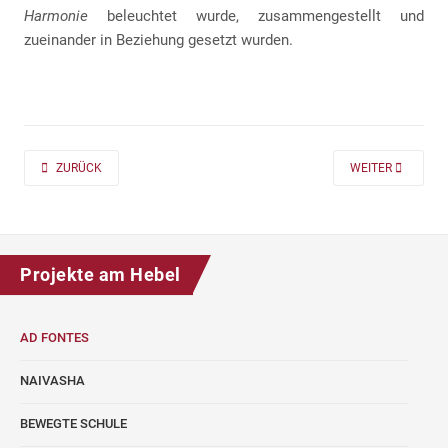
Harmonie
beleuchtet wurde, zusammengestellt und
zueinander in Beziehung gesetzt wurden.
PREVIOUS ARTICLE: AD FONTES 2019/20 „MASS“ FÜR DIE KLASSEN 7 UND
NEXT ARTICLE: A
ZURÜCK
WEITER
Projekte am Hebel
AD FONTES
NAIVASHA
BEWEGTE SCHULE