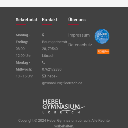
Sekretariat
Kontakt
Über uns
Impressum
Montag -
Freitag:
Baumgartnerstr.
Datenschutz
08:00 -
28, 79540
12:00 Uhr
Lörrach
Montag -
Mittwoch:
07621/2830
13 - 15 Uhr
hebel-
gymnasium@loerrach.de
Copyright © 2024 Hebel Gymnasium Lörrach. Alle Rechte
vorbehalten.