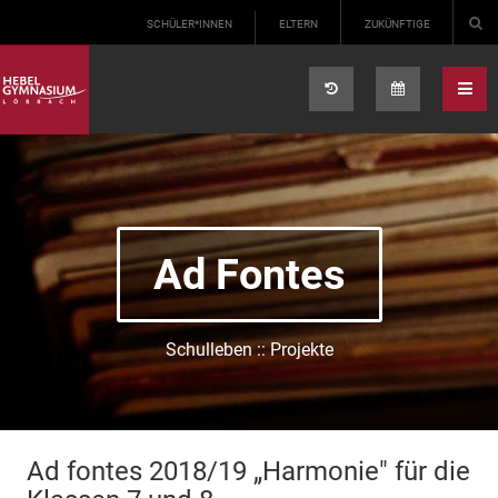
Select your language
SCHÜLER*INNEN
ELTERN
ZUKÜNFTIGE
Ad Fontes
Schulleben :: Projekte
Ad fontes 2018/19 „Harmonie" für die