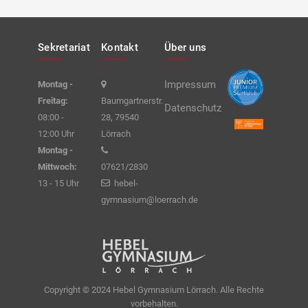
Sekretariat
Kontakt
Über uns
Impressum
Montag -
Freitag:
Baumgartnerstr.
Datenschutz
08:00 -
28, 79540
12:00 Uhr
Lörrach
Montag -
Mittwoch:
07621/2830
13 - 15 Uhr
hebel-
gymnasium@loerrach.de
Copyright © 2024 Hebel Gymnasium Lörrach. Alle Rechte
vorbehalten.