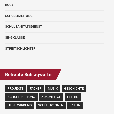
BOGY
SCHÜLERZEITUNG
SCHULSANITÄTSDIENST
SINGKLASSE
STREITSCHLICHTER
Beliebte Schlagwörter
PROJEKTE
FÄCHER
MUSIK
GESCHICHTE
SCHÜLERZEITUNG
ZUKÜNFTIGE
ELTERN
HEBELWIRKUNG
SCHÜLER*INNEN
LATEIN