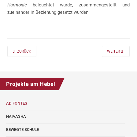
Harmonie
beleuchtet wurde, zusammengestellt und
zueinander in Beziehung gesetzt wurden.
PREVIOUS ARTICLE: AD FONTES 2019/20 „MASS“ FÜR DIE KLASSEN 7 UND
NEXT ARTICLE: A
ZURÜCK
WEITER
Projekte am Hebel
AD FONTES
NAIVASHA
BEWEGTE SCHULE