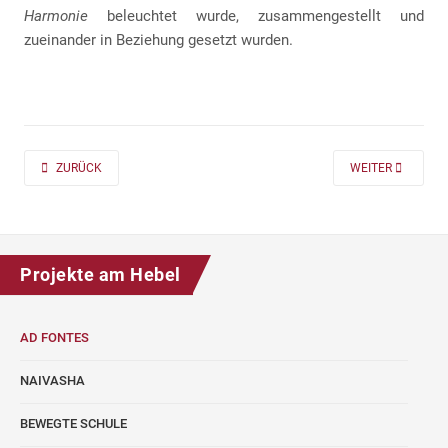
Harmonie
beleuchtet wurde, zusammengestellt und
zueinander in Beziehung gesetzt wurden.
PREVIOUS ARTICLE: AD FONTES 2019/20 „MASS“ FÜR DIE KLASSEN 7 UND
NEXT ARTICLE: A
ZURÜCK
WEITER
Projekte am Hebel
AD FONTES
NAIVASHA
BEWEGTE SCHULE