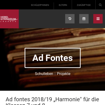
Select your language
SCHÜLER*INNEN
ELTERN
ZUKÜNFTIGE
Ad Fontes
Schulleben :: Projekte
Ad fontes 2018/19 „Harmonie" für die