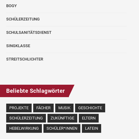
BOGY
SCHÜLERZEITUNG
SCHULSANITÄTSDIENST
SINGKLASSE
STREITSCHLICHTER
Beliebte Schlagwörter
PROJEKTE
FÄCHER
MUSIK
GESCHICHTE
SCHÜLERZEITUNG
ZUKÜNFTIGE
ELTERN
HEBELWIRKUNG
SCHÜLER*INNEN
LATEIN