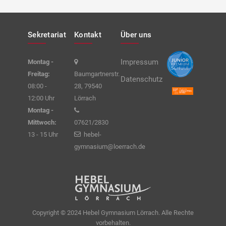
Sekretariat
Kontakt
Über uns
Impressum
Montag -
Freitag:
Baumgartnerstr.
Datenschutz
08:00 -
28, 79540
12:00 Uhr
Lörrach
Montag -
Mittwoch:
07621/2830
13 - 15 Uhr
hebel-
gymnasium@loerrach.de
Copyright © 2024 Hebel Gymnasium Lörrach. Alle Rechte
vorbehalten.