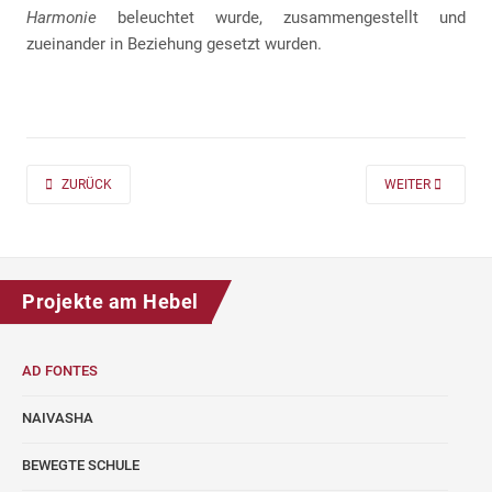
Harmonie
beleuchtet wurde, zusammengestellt und
zueinander in Beziehung gesetzt wurden.
PREVIOUS ARTICLE: AD FONTES 2019/20 „MASS“ FÜR DIE KLASSEN 7 UND
NEXT ARTICLE: A
ZURÜCK
WEITER
Projekte am Hebel
AD FONTES
NAIVASHA
BEWEGTE SCHULE