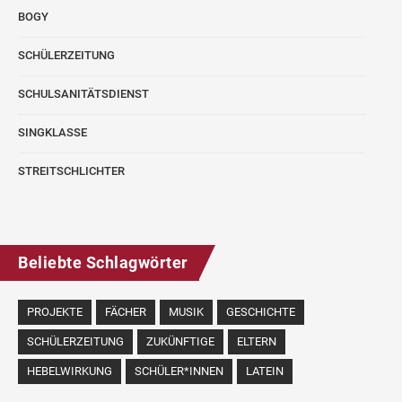
BOGY
SCHÜLERZEITUNG
SCHULSANITÄTSDIENST
SINGKLASSE
STREITSCHLICHTER
Beliebte Schlagwörter
PROJEKTE
FÄCHER
MUSIK
GESCHICHTE
SCHÜLERZEITUNG
ZUKÜNFTIGE
ELTERN
HEBELWIRKUNG
SCHÜLER*INNEN
LATEIN