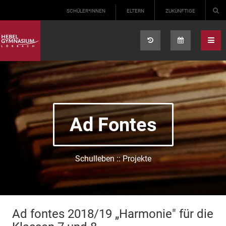
Select your language
SCHÜLER*INNEN
ELTERN
ZUKÜNFTIGE
Ad Fontes
Schulleben :: Projekte
Ad fontes 2018/19 „Harmonie" für die