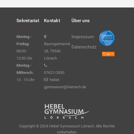
Sekretariat
Kontakt
Über uns
Impressum
Montag -
Freitag:
Baumgartnerstr.
Datenschutz
08:00 -
28, 79540
12:00 Uhr
Lörrach
Montag -
Mittwoch:
07621/2830
13 - 15 Uhr
hebel-
gymnasium@loerrach.de
Copyright © 2024 Hebel Gymnasium Lörrach. Alle Rechte
vorbehalten.