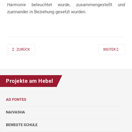
Harmonie
beleuchtet wurde, zusammengestellt und
zueinander in Beziehung gesetzt wurden.
PREVIOUS ARTICLE: AD FONTES 2019/20 „MASS“ FÜR DIE KLASSEN 7 UND
NEXT ARTICLE: A
ZURÜCK
WEITER
Projekte am Hebel
AD FONTES
NAIVASHA
BEWEGTE SCHULE