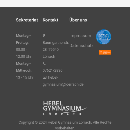
Sekretariat
Kontakt
Über uns
Impressum
Montag -
Freitag:
Baumgartnerstr.
Datenschutz
08:00 -
28, 79540
12:00 Uhr
Lörrach
Montag -
Mittwoch:
07621/2830
13 - 15 Uhr
hebel-
gymnasium@loerrach.de
Copyright © 2024 Hebel Gymnasium Lörrach. Alle Rechte
vorbehalten.