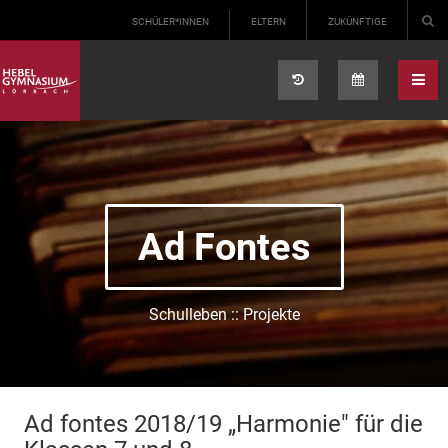
Select your language
SCHÜLER*INNEN
ELTERN
ZUKÜNFTIGE
Ad Fontes
Schulleben :: Projekte
Ad fontes 2018/19 „Harmonie" für die