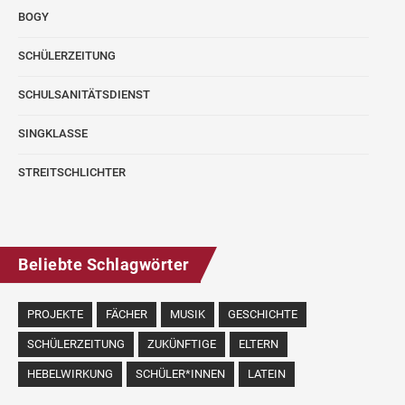
BOGY
SCHÜLERZEITUNG
SCHULSANITÄTSDIENST
SINGKLASSE
STREITSCHLICHTER
Beliebte Schlagwörter
PROJEKTE
FÄCHER
MUSIK
GESCHICHTE
SCHÜLERZEITUNG
ZUKÜNFTIGE
ELTERN
HEBELWIRKUNG
SCHÜLER*INNEN
LATEIN