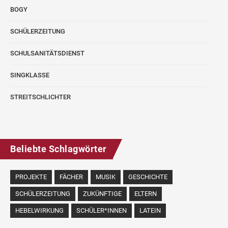
BOGY
SCHÜLERZEITUNG
SCHULSANITÄTSDIENST
SINGKLASSE
STREITSCHLICHTER
Beliebte Schlagwörter
PROJEKTE
FÄCHER
MUSIK
GESCHICHTE
SCHÜLERZEITUNG
ZUKÜNFTIGE
ELTERN
HEBELWIRKUNG
SCHÜLER*INNEN
LATEIN