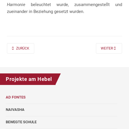
Harmonie
beleuchtet wurde, zusammengestellt und
zueinander in Beziehung gesetzt wurden.
PREVIOUS ARTICLE: AD FONTES 2019/20 „MASS“ FÜR DIE KLASSEN 7 UND
NEXT ARTICLE: A
ZURÜCK
WEITER
Projekte am Hebel
AD FONTES
NAIVASHA
BEWEGTE SCHULE