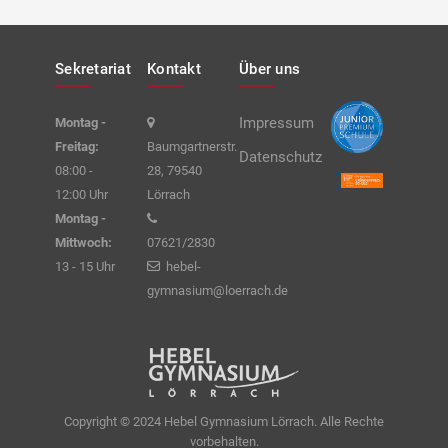
Sekretariat
Kontakt
Über uns
Impressum
Montag -
Freitag:
Baumgartnerstr.
Datenschutz
08:00 -
28, 79540
12:00 Uhr
Lörrach
Montag -
Mittwoch:
07621/2830
13 - 15 Uhr
hebel-
gymnasium@loerrach.de
Copyright © 2024 Hebel Gymnasium Lörrach. Alle Rechte
vorbehalten.