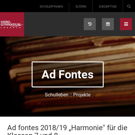
Select your language
SCHÜLER*INNEN
ELTERN
ZUKÜNFTIGE
Ad Fontes
Schulleben :: Projekte
Ad fontes 2018/19 „Harmonie" für die