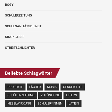
BOGY
SCHÜLERZEITUNG
SCHULSANITÄTSDIENST
SINGKLASSE
STREITSCHLICHTER
Beliebte Schlagwörter
PROJEKTE
FÄCHER
MUSIK
GESCHICHTE
SCHÜLERZEITUNG
ZUKÜNFTIGE
ELTERN
HEBELWIRKUNG
SCHÜLER*INNEN
LATEIN