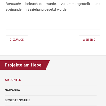
Harmonie
beleuchtet wurde, zusammengestellt und
zueinander in Beziehung gesetzt wurden.
PREVIOUS ARTICLE: AD FONTES 2019/20 „MASS“ FÜR DIE KLASSEN 7 UND
NEXT ARTICLE: A
ZURÜCK
WEITER
Projekte am Hebel
AD FONTES
NAIVASHA
BEWEGTE SCHULE