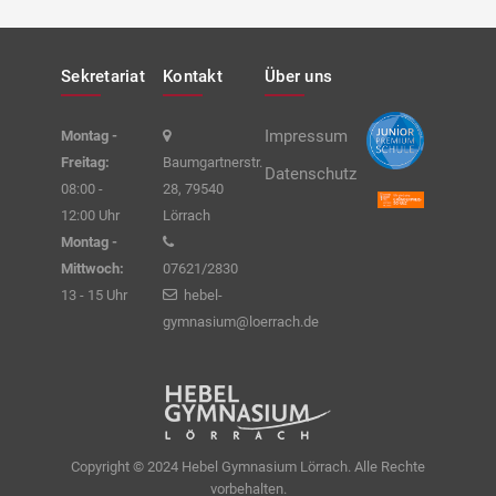
Sekretariat
Kontakt
Über uns
Impressum
Montag -
Freitag:
Baumgartnerstr.
Datenschutz
08:00 -
28, 79540
12:00 Uhr
Lörrach
Montag -
Mittwoch:
07621/2830
13 - 15 Uhr
hebel-
gymnasium@loerrach.de
Copyright © 2024 Hebel Gymnasium Lörrach. Alle Rechte
vorbehalten.