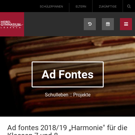
Select your language
SCHÜLER*INNEN
ELTERN
ZUKÜNFTIGE
Ad Fontes
Schulleben :: Projekte
Ad fontes 2018/19 „Harmonie" für die