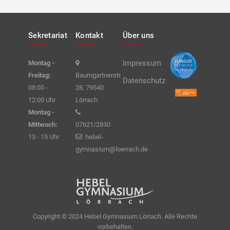
Sekretariat
Kontakt
Über uns
Impressum
Montag -
Freitag:
Baumgartnerstr.
Datenschutz
08:00 -
28, 79540
12:00 Uhr
Lörrach
Montag -
Mittwoch:
07621/2830
13 - 15 Uhr
hebel-
gymnasium@loerrach.de
Copyright © 2024 Hebel Gymnasium Lörrach. Alle Rechte
vorbehalten.