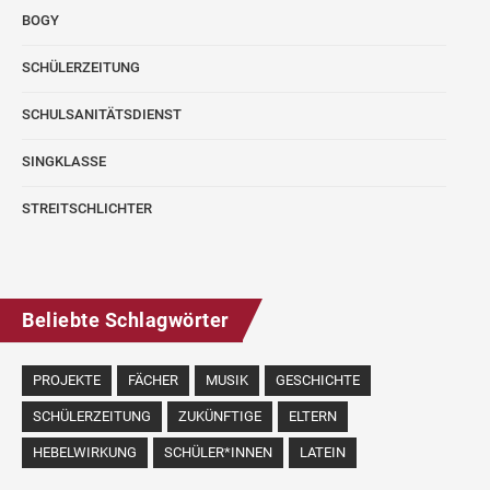
BOGY
SCHÜLERZEITUNG
SCHULSANITÄTSDIENST
SINGKLASSE
STREITSCHLICHTER
Beliebte Schlagwörter
PROJEKTE
FÄCHER
MUSIK
GESCHICHTE
SCHÜLERZEITUNG
ZUKÜNFTIGE
ELTERN
HEBELWIRKUNG
SCHÜLER*INNEN
LATEIN