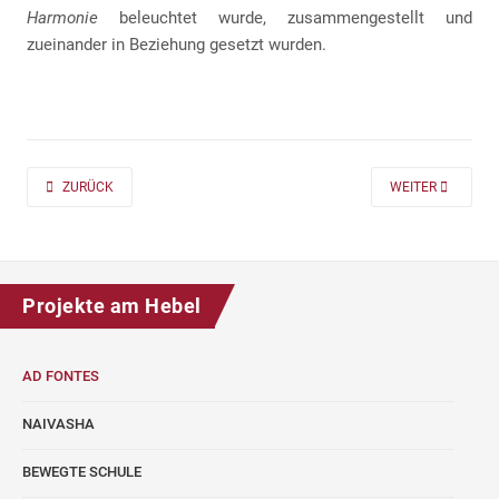
Harmonie
beleuchtet wurde, zusammengestellt und
zueinander in Beziehung gesetzt wurden.
PREVIOUS ARTICLE: AD FONTES 2019/20 „MASS“ FÜR DIE KLASSEN 7 UND
NEXT ARTICLE: A
ZURÜCK
WEITER
Projekte am Hebel
AD FONTES
NAIVASHA
BEWEGTE SCHULE