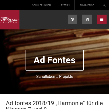
Select your language
SCHÜLER*INNEN
ELTERN
ZUKÜNFTIGE
Ad Fontes
Schulleben :: Projekte
Ad fontes 2018/19 „Harmonie" für die