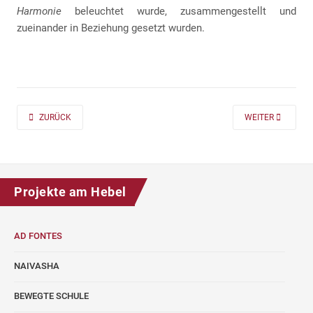
Harmonie
beleuchtet wurde, zusammengestellt und
zueinander in Beziehung gesetzt wurden.
PREVIOUS ARTICLE: AD FONTES 2019/20 „MASS“ FÜR DIE KLASSEN 7 UND
NEXT ARTICLE: A
ZURÜCK
WEITER
Projekte am Hebel
AD FONTES
NAIVASHA
BEWEGTE SCHULE