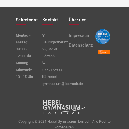
Sekretariat
Kontakt
Über uns
Impressum
Montag -
Freitag:
Baumgartnerstr.
Datenschutz
08:00 -
28, 79540
12:00 Uhr
Lörrach
Montag -
Mittwoch:
07621/2830
13 - 15 Uhr
hebel-
gymnasium@loerrach.de
Copyright © 2024 Hebel Gymnasium Lörrach. Alle Rechte
vorbehalten.