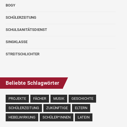
BOGY
SCHÜLERZEITUNG
SCHULSANITÄTSDIENST
SINGKLASSE
STREITSCHLICHTER
Beliebte Schlagwörter
PROJEKTE
FÄCHER
MUSIK
GESCHICHTE
SCHÜLERZEITUNG
ZUKÜNFTIGE
ELTERN
HEBELWIRKUNG
SCHÜLER*INNEN
LATEIN