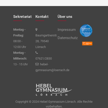
Sekretariat
Kontakt
Über uns
Impressum
Montag -
Freitag:
Baumgartnerstr.
Datenschutz
08:00 -
28, 79540
12:00 Uhr
Lörrach
Montag -
Mittwoch:
07621/2830
13 - 15 Uhr
hebel-
gymnasium@loerrach.de
Copyright © 2024 Hebel Gymnasium Lörrach. Alle Rechte
vorbehalten.