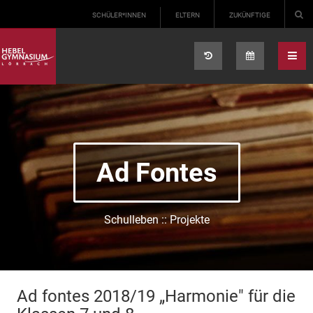
Select your language
SCHÜLER*INNEN
ELTERN
ZUKÜNFTIGE
Ad Fontes
Schulleben :: Projekte
Ad fontes 2018/19 „Harmonie" für die