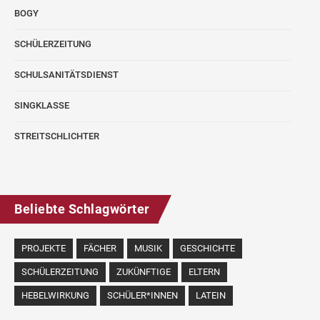
BOGY
SCHÜLERZEITUNG
SCHULSANITÄTSDIENST
SINGKLASSE
STREITSCHLICHTER
Beliebte Schlagwörter
PROJEKTE
FÄCHER
MUSIK
GESCHICHTE
SCHÜLERZEITUNG
ZUKÜNFTIGE
ELTERN
HEBELWIRKUNG
SCHÜLER*INNEN
LATEIN