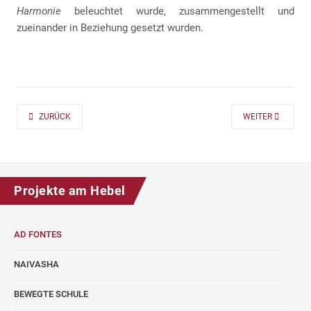
Harmonie
beleuchtet wurde, zusammengestellt und
zueinander in Beziehung gesetzt wurden.
PREVIOUS ARTICLE: AD FONTES 2019/20 „MASS“ FÜR DIE KLASSEN 7 UND
NEXT ARTICLE: A
ZURÜCK
WEITER
Projekte am Hebel
AD FONTES
NAIVASHA
BEWEGTE SCHULE