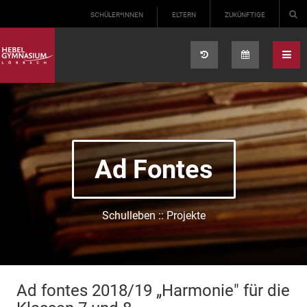
Select your language
SCHÜLER*INNEN
ELTERN
ZUKÜNFTIGE
Ad Fontes
Schulleben :: Projekte
Ad fontes 2018/19 „Harmonie" für die