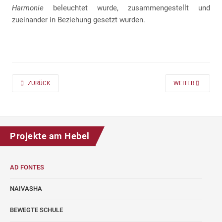
Harmonie
beleuchtet wurde, zusammengestellt und
zueinander in Beziehung gesetzt wurden.
PREVIOUS ARTICLE: AD FONTES 2019/20 „MASS“ FÜR DIE KLASSEN 7 UND
NEXT ARTICLE: A
ZURÜCK
WEITER
Projekte am Hebel
AD FONTES
NAIVASHA
BEWEGTE SCHULE