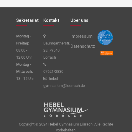
Sekretariat
Kontakt
Über uns
Impressum
Montag -
Freitag:
Baumgartnerstr.
Datenschutz
08:00 -
28, 79540
12:00 Uhr
Lörrach
Montag -
Mittwoch:
07621/2830
13 - 15 Uhr
hebel-
gymnasium@loerrach.de
Copyright © 2024 Hebel Gymnasium Lörrach. Alle Rechte
vorbehalten.