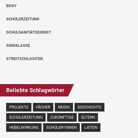
BOGY
SCHÜLERZEITUNG
SCHULSANITÄTSDIENST
SINGKLASSE
STREITSCHLICHTER
Beliebte Schlagwörter
PROJEKTE
FÄCHER
MUSIK
GESCHICHTE
SCHÜLERZEITUNG
ZUKÜNFTIGE
ELTERN
HEBELWIRKUNG
SCHÜLER*INNEN
LATEIN