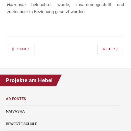
Harmonie
beleuchtet wurde, zusammengestellt und
zueinander in Beziehung gesetzt wurden.
PREVIOUS ARTICLE: AD FONTES 2019/20 „MASS“ FÜR DIE KLASSEN 7 UND
NEXT ARTICLE: A
ZURÜCK
WEITER
Projekte am Hebel
AD FONTES
NAIVASHA
BEWEGTE SCHULE