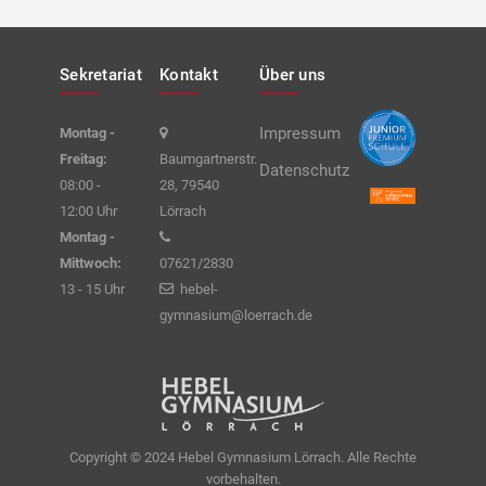
Sekretariat
Kontakt
Über uns
Impressum
Montag -
Freitag:
Baumgartnerstr.
Datenschutz
08:00 -
28, 79540
12:00 Uhr
Lörrach
Montag -
Mittwoch:
07621/2830
13 - 15 Uhr
hebel-
gymnasium@loerrach.de
Copyright © 2024 Hebel Gymnasium Lörrach. Alle Rechte
vorbehalten.