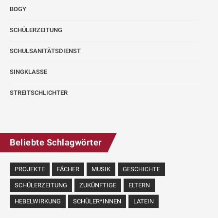
BOGY
SCHÜLERZEITUNG
SCHULSANITÄTSDIENST
SINGKLASSE
STREITSCHLICHTER
Beliebte Schlagwörter
PROJEKTE
FÄCHER
MUSIK
GESCHICHTE
SCHÜLERZEITUNG
ZUKÜNFTIGE
ELTERN
HEBELWIRKUNG
SCHÜLER*INNEN
LATEIN