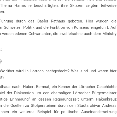
hema Harmonie beschäftigten; ihre Skizzen zeigten teilweise
en.
Führung durch das Basler Rathaus geboten. Hier wurden die
r Schweizer Politik und die Funktion von Konsens eingeführt. Auf
n verschiedenen Gehvarianten, die zweifelsohne auch dem Ministry
s:
9
? Worüber wird in Lörrach nachgedacht? Was sind und waren hier
st?
athaus nach. Hubert Bernnat, ein Kenner der Lörracher Geschichte
spiel der Diskussion um den ehemaligen Lörracher Bürgermeister
tige Erinnerung“ an dessen Regierungszeit unterm Hakenkreuz
n die Quellen zu Stolpersteinen durch den Stadtarchivar Andreas
nnen ein weiteres Beispiel für politische Auseinandersetzung