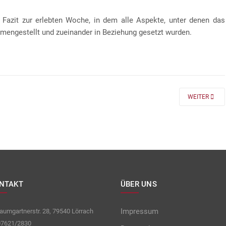
 Fazit zur erlebten Woche, in dem alle Aspekte, unter denen das
mengestellt und zueinander in Beziehung gesetzt wurden.
 FÜR DIE KLASSEN 7 UND 8
NEXT ARTICLE
WEITER
NTAKT
ÜBER UNS
Impressum
umgartnerstr. 28, 79540 Lörrach
7621/2830