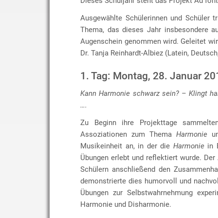
Dieses Schuljahr steht das Projekt Ad fon
Ausgewählte Schülerinnen und Schüler t
Thema, das dieses Jahr insbesondere au
Augenschein genommen wird. Geleitet wir
Dr. Tanja Reinhardt-Albiez (Latein, Deutsch
1. Tag: Montag, 28. Januar 20
Kann Harmonie schwarz sein? – Klingt ha
….
Zu Beginn ihre Projekttage sammelten
Assoziationen zum Thema
Harmonie
un
Musikeinheit an, in der die
Harmonie
in 
Übungen erlebt und reflektiert wurde. Der
Schülern anschließend den Zusammenhan
demonstrierte dies humorvoll und nachvo
Übungen zur Selbstwahrnehmung experime
Harmonie und Disharmonie.