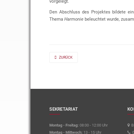
vorgelegt.
Den Abschluss des Projektes bildete ein
Thema
Harmonie
beleuchtet wurde, zusam
PREVIOUS ARTICLE: AD FONTES 2019/20 „MASS“
ZURÜCK
SEKRETARIAT
KO
Montag - Freitag:
08:00 - 12:00 Uhr
Ba
Montag - Mittwoch:
13 - 15 Uhr
0