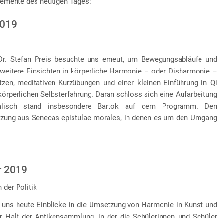
lemente des heutigen Tages:
2019
r. Stefan Preis besuchte uns erneut, um Bewegungsabläufe und
eitere Einsichten in körperliche Harmonie – oder Disharmonie –
tzen, meditativen Kurzübungen und einer kleinen Einführung in Qi
körperlichen Selbsterfahrung. Daran schloss sich eine Aufarbeitung
alisch stand insbesondere Bartok auf dem Programm. Den
etzung aus Senecas epistulae morales, in denen es um den Umgang
r 2019
 der Politik
e uns heute Einblicke in die Umsetzung von Harmonie in Kunst und
er Halt der Antikensammlung, in der die Schülerinnen und Schüler