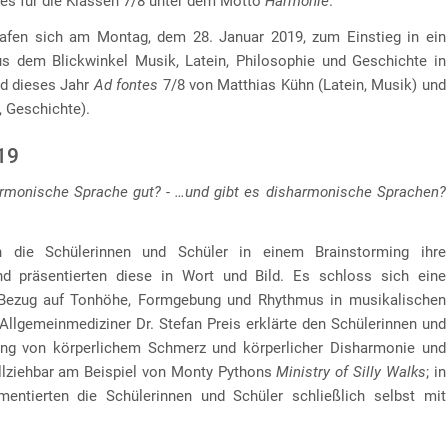
tes für die Klassen 7/8 unter dem Motto
Harmonie
.
rafen sich am Montag, dem 28. Januar 2019, zum Einstieg in ein
s dem Blickwinkel Musik, Latein, Philosophie und Geschichte in
d dieses Jahr
Ad fontes
7/8 von Matthias Kühn (Latein, Musik) und
, Geschichte).
19
rmonische Sprache gut? - …und gibt es disharmonische Sprachen?
 die Schülerinnen und Schüler in einem Brainstorming ihre
d präsentierten diese in Wort und Bild. Es schloss sich eine
Bezug auf Tonhöhe, Formgebung und Rhythmus in musikalischen
 Allgemeinmediziner Dr. Stefan Preis erklärte den Schülerinnen und
g von körperlichem Schmerz und körperlicher Disharmonie und
llziehbar am Beispiel von Monty Pythons
Ministry of Silly Walks
; in
ntierten die Schülerinnen und Schüler schließlich selbst mit