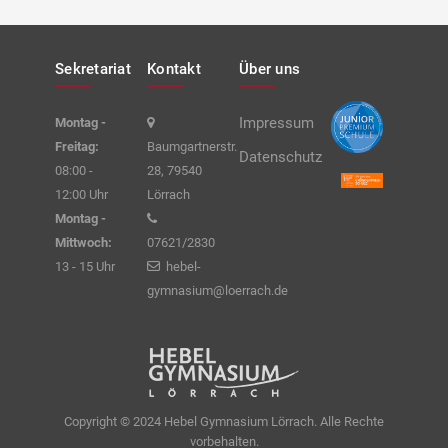
Sekretariat
Kontakt
Über uns
Impressum
Montag -
Freitag:
Baumgartnerstr.
Datenschutz
08:00 -
28, 79540
12:00 Uhr
Lörrach
Montag -
Mittwoch:
07621/2830
13 - 15 Uhr
hebel-
gymnasium@loerrach.de
Copyright © 2024 Hebel Gymnasium Lörrach. Alle Rechte
vorbehalten.