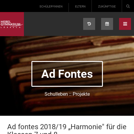
Select your language
SCHÜLER*INNEN
ELTERN
ZUKÜNFTIGE
Ad Fontes
Schulleben :: Projekte
Ad fontes 2018/19 „Harmonie" für die