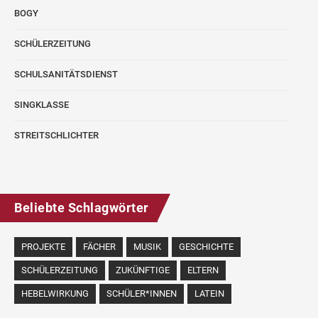
BOGY
SCHÜLERZEITUNG
SCHULSANITÄTSDIENST
SINGKLASSE
STREITSCHLICHTER
Beliebte Schlagwörter
PROJEKTE
FÄCHER
MUSIK
GESCHICHTE
SCHÜLERZEITUNG
ZUKÜNFTIGE
ELTERN
HEBELWIRKUNG
SCHÜLER*INNEN
LATEIN