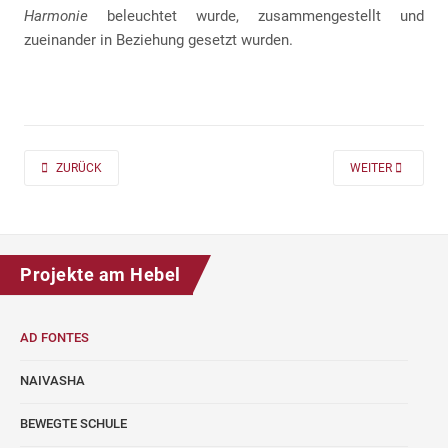
Harmonie
beleuchtet wurde, zusammengestellt und
zueinander in Beziehung gesetzt wurden.
PREVIOUS ARTICLE: AD FONTES 2019/20 „MASS“ FÜR DIE KLASSEN 7 UND
NEXT ARTICLE: A
ZURÜCK
WEITER
Projekte am Hebel
AD FONTES
NAIVASHA
BEWEGTE SCHULE