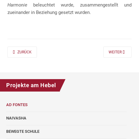
Harmonie
beleuchtet wurde, zusammengestellt und
zueinander in Beziehung gesetzt wurden.
PREVIOUS ARTICLE: AD FONTES 2019/20 „MASS“ FÜR DIE KLASSEN 7 UND
NEXT ARTICLE: A
ZURÜCK
WEITER
Projekte am Hebel
AD FONTES
NAIVASHA
BEWEGTE SCHULE