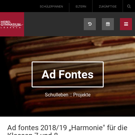
Select your language
SCHÜLER*INNEN
ELTERN
ZUKÜNFTIGE
Ad Fontes
Schulleben :: Projekte
Ad fontes 2018/19 „Harmonie" für die