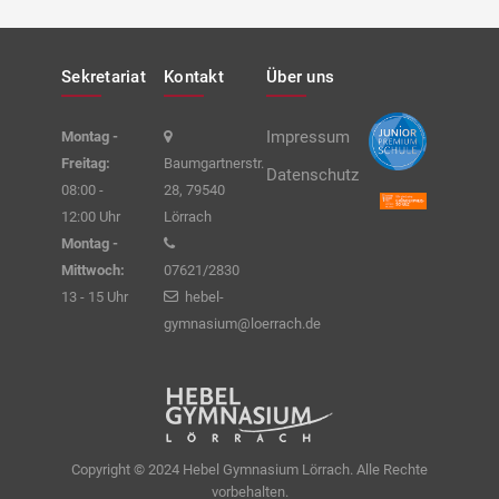
Sekretariat
Kontakt
Über uns
Impressum
Montag -
Freitag:
Baumgartnerstr.
Datenschutz
08:00 -
28, 79540
12:00 Uhr
Lörrach
Montag -
Mittwoch:
07621/2830
13 - 15 Uhr
hebel-
gymnasium@loerrach.de
Copyright © 2024 Hebel Gymnasium Lörrach. Alle Rechte
vorbehalten.