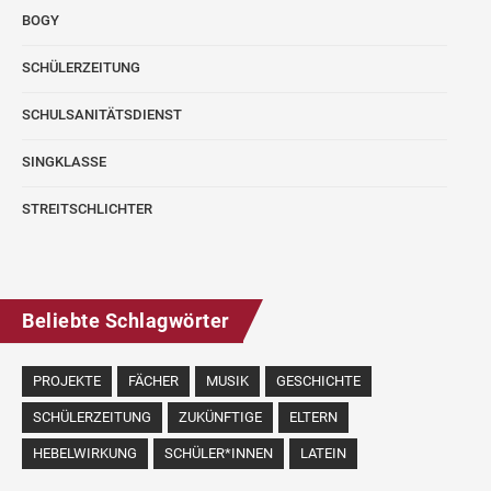
BOGY
SCHÜLERZEITUNG
SCHULSANITÄTSDIENST
SINGKLASSE
STREITSCHLICHTER
Beliebte Schlagwörter
PROJEKTE
FÄCHER
MUSIK
GESCHICHTE
SCHÜLERZEITUNG
ZUKÜNFTIGE
ELTERN
HEBELWIRKUNG
SCHÜLER*INNEN
LATEIN