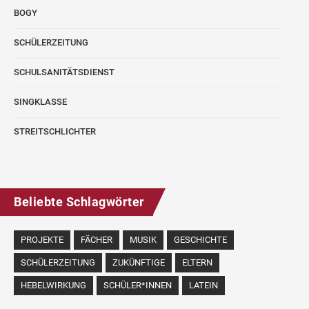
BOGY
SCHÜLERZEITUNG
SCHULSANITÄTSDIENST
SINGKLASSE
STREITSCHLICHTER
Beliebte Schlagwörter
PROJEKTE
FÄCHER
MUSIK
GESCHICHTE
SCHÜLERZEITUNG
ZUKÜNFTIGE
ELTERN
HEBELWIRKUNG
SCHÜLER*INNEN
LATEIN