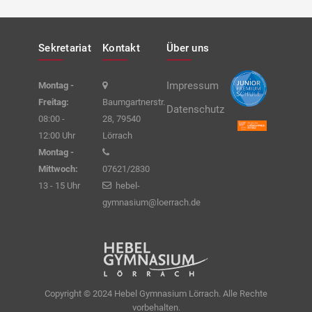
Sekretariat
Kontakt
Über uns
Impressum
Montag -
Freitag:
Baumgartnerstr.
Datenschutz
08:00 -
28, 79540
12:00 Uhr
Lörrach
Montag -
Mittwoch:
07621/2830
13 - 15 Uhr
hebel-
gymnasium@loerrach.de
Copyright © 2024 Hebel Gymnasium Lörrach. Alle Rechte
vorbehalten.