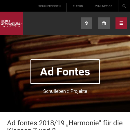
Select your language
SCHÜLER*INNEN
ELTERN
ZUKÜNFTIGE
Ad Fontes
Schulleben :: Projekte
Ad fontes 2018/19 „Harmonie" für die