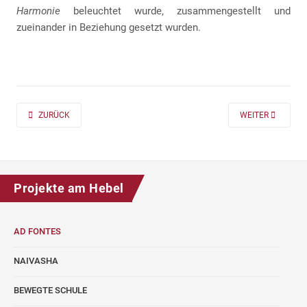
Harmonie
beleuchtet wurde, zusammengestellt und
zueinander in Beziehung gesetzt wurden.
PREVIOUS ARTICLE: AD FONTES 2019/20 „MASS“ FÜR DIE KLASSEN 7 UND
NEXT ARTICLE: A
ZURÜCK
WEITER
Projekte am Hebel
AD FONTES
NAIVASHA
BEWEGTE SCHULE