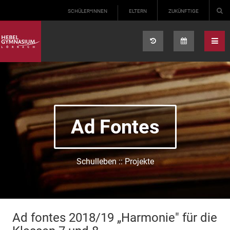
Select your language
SCHÜLER*INNEN
ELTERN
ZUKÜNFTIGE
Ad Fontes
Schulleben :: Projekte
Ad fontes 2018/19 „Harmonie" für die