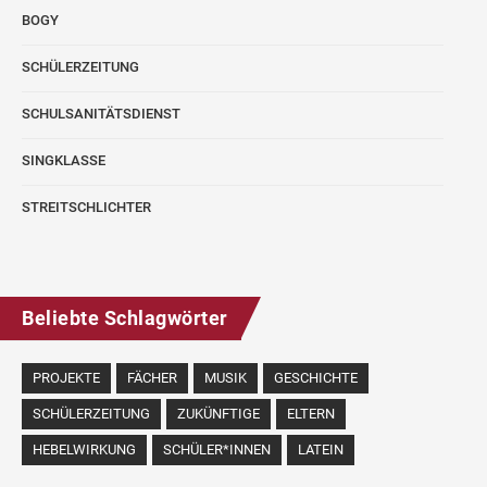
BOGY
SCHÜLERZEITUNG
SCHULSANITÄTSDIENST
SINGKLASSE
STREITSCHLICHTER
Beliebte Schlagwörter
PROJEKTE
FÄCHER
MUSIK
GESCHICHTE
SCHÜLERZEITUNG
ZUKÜNFTIGE
ELTERN
HEBELWIRKUNG
SCHÜLER*INNEN
LATEIN