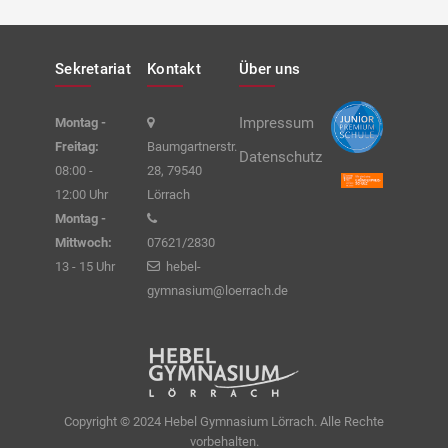
Sekretariat
Kontakt
Über uns
Impressum
Montag -
Freitag:
Baumgartnerstr.
Datenschutz
08:00 -
28, 79540
12:00 Uhr
Lörrach
Montag -
Mittwoch:
07621/2830
13 - 15 Uhr
hebel-
gymnasium@loerrach.de
Copyright © 2024 Hebel Gymnasium Lörrach. Alle Rechte
vorbehalten.