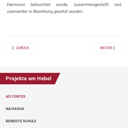
Harmonie
beleuchtet wurde, zusammengestellt und
zueinander in Beziehung gesetzt wurden.
PREVIOUS ARTICLE: AD FONTES 2019/20 „MASS“ FÜR DIE KLASSEN 7 UND
NEXT ARTICLE: A
ZURÜCK
WEITER
Projekte am Hebel
AD FONTES
NAIVASHA
BEWEGTE SCHULE