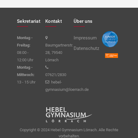
Sekretariat
Kontakt
Über uns
Impressum
Montag -
Freitag:
Baumgartnerstr.
Datenschutz
08:00 -
28, 79540
12:00 Uhr
Lörrach
Montag -
Mittwoch:
07621/2830
13 - 15 Uhr
hebel-
gymnasium@loerrach.de
Copyright © 2024 Hebel Gymnasium Lörrach. Alle Rechte
vorbehalten.