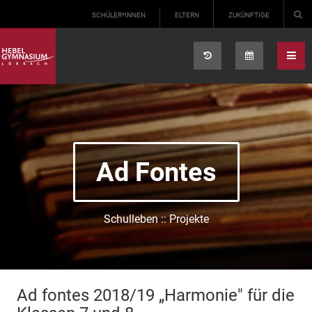
Select your language
SCHÜLER*INNEN
ELTERN
ZUKÜNFTIGE
Ad Fontes
Schulleben :: Projekte
Ad fontes 2018/19 „Harmonie" für die