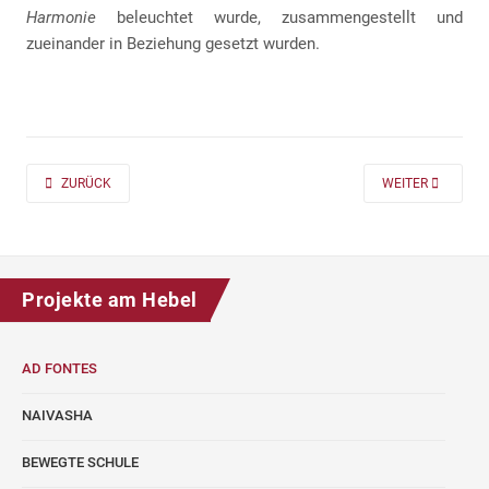
Harmonie
beleuchtet wurde, zusammengestellt und
zueinander in Beziehung gesetzt wurden.
PREVIOUS ARTICLE: AD FONTES 2019/20 „MASS“ FÜR DIE KLASSEN 7 UND
NEXT ARTICLE: A
ZURÜCK
WEITER
Projekte am Hebel
AD FONTES
NAIVASHA
BEWEGTE SCHULE