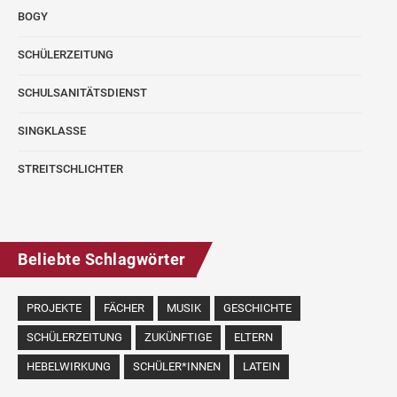
BOGY
SCHÜLERZEITUNG
SCHULSANITÄTSDIENST
SINGKLASSE
STREITSCHLICHTER
Beliebte Schlagwörter
PROJEKTE
FÄCHER
MUSIK
GESCHICHTE
SCHÜLERZEITUNG
ZUKÜNFTIGE
ELTERN
HEBELWIRKUNG
SCHÜLER*INNEN
LATEIN