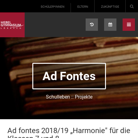
Select your language
SCHÜLER*INNEN
ELTERN
ZUKÜNFTIGE
Ad Fontes
Schulleben :: Projekte
Ad fontes 2018/19 „Harmonie" für die