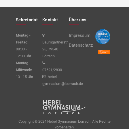
Sekretariat
Kontakt
Über uns
Impressum
Montag -
Freitag:
Baumgartnerstr.
Datenschutz
08:00 -
28, 79540
12:00 Uhr
Lörrach
Montag -
Mittwoch:
07621/2830
13 - 15 Uhr
hebel-
gymnasium@loerrach.de
Copyright © 2024 Hebel Gymnasium Lörrach. Alle Rechte
vorbehalten.