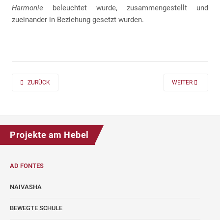
Harmonie
beleuchtet wurde, zusammengestellt und
zueinander in Beziehung gesetzt wurden.
PREVIOUS ARTICLE: AD FONTES 2019/20 „MASS“ FÜR DIE KLASSEN 7 UND
NEXT ARTICLE: A
ZURÜCK
WEITER
Projekte am Hebel
AD FONTES
NAIVASHA
BEWEGTE SCHULE