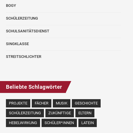
BOGY
SCHÜLERZEITUNG
SCHULSANITÄTSDIENST
SINGKLASSE
STREITSCHLICHTER
Beliebte Schlagwörter
PROJEKTE
FÄCHER
MUSIK
GESCHICHTE
SCHÜLERZEITUNG
ZUKÜNFTIGE
ELTERN
HEBELWIRKUNG
SCHÜLER*INNEN
LATEIN