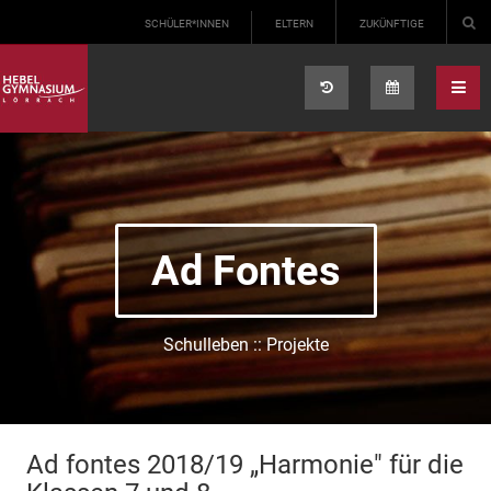
Select your language
SCHÜLER*INNEN
ELTERN
ZUKÜNFTIGE
Ad Fontes
Schulleben :: Projekte
Ad fontes 2018/19 „Harmonie" für die