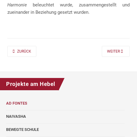
Harmonie
beleuchtet wurde, zusammengestellt und
zueinander in Beziehung gesetzt wurden.
PREVIOUS ARTICLE: AD FONTES 2019/20 „MASS“ FÜR DIE KLASSEN 7 UND
NEXT ARTICLE: A
ZURÜCK
WEITER
Projekte am Hebel
AD FONTES
NAIVASHA
BEWEGTE SCHULE