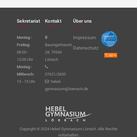
Sekretariat
Kontakt
Über uns
Impressum
Montag -
Freitag:
Baumgartnerstr.
Datenschutz
08:00 -
28, 79540
12:00 Uhr
Lörrach
Montag -
Mittwoch:
07621/2830
13 - 15 Uhr
hebel-
gymnasium@loerrach.de
Copyright © 2024 Hebel Gymnasium Lörrach. Alle Rechte
vorbehalten.