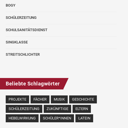
BOGY
SCHÜLERZEITUNG
SCHULSANITÄTSDIENST
SINGKLASSE
STREITSCHLICHTER
Beliebte Schlagwörter
PROJEKTE
FÄCHER
MUSIK
GESCHICHTE
SCHÜLERZEITUNG
ZUKÜNFTIGE
ELTERN
HEBELWIRKUNG
SCHÜLER*INNEN
LATEIN