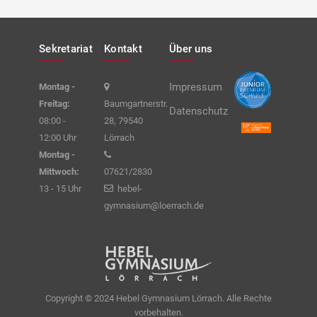
Sekretariat
Kontakt
Über uns
Impressum
Montag -
Freitag:
Baumgartnerstr.
Datenschutz
08:00 -
28, 79540
12:00 Uhr
Lörrach
Montag -
Mittwoch:
07621/2830
13 - 15 Uhr
hebel-
gymnasium@loerrach.de
Copyright © 2024 Hebel Gymnasium Lörrach. Alle Rechte
vorbehalten.