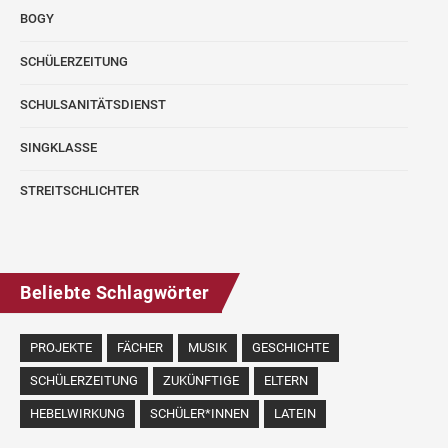
BOGY
SCHÜLERZEITUNG
SCHULSANITÄTSDIENST
SINGKLASSE
STREITSCHLICHTER
Beliebte Schlagwörter
PROJEKTE
FÄCHER
MUSIK
GESCHICHTE
SCHÜLERZEITUNG
ZUKÜNFTIGE
ELTERN
HEBELWIRKUNG
SCHÜLER*INNEN
LATEIN