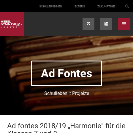
Select your language
SCHÜLER*INNEN
ELTERN
ZUKÜNFTIGE
Ad Fontes
Schulleben :: Projekte
Ad fontes 2018/19 „Harmonie" für die