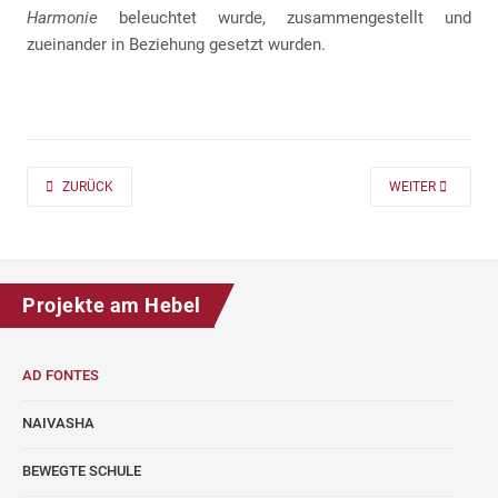
Harmonie
beleuchtet wurde, zusammengestellt und
zueinander in Beziehung gesetzt wurden.
PREVIOUS ARTICLE: AD FONTES 2019/20 „MASS“ FÜR DIE KLASSEN 7 UND
NEXT ARTICLE: A
ZURÜCK
WEITER
Projekte am Hebel
AD FONTES
NAIVASHA
BEWEGTE SCHULE