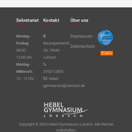
Sekretariat
Kontakt
Über uns
Impressum
Montag -
Freitag:
Baumgartnerstr.
Datenschutz
08:00 -
28, 79540
12:00 Uhr
Lörrach
Montag -
Mittwoch:
07621/2830
13 - 15 Uhr
hebel-
gymnasium@loerrach.de
Copyright © 2024 Hebel Gymnasium Lörrach. Alle Rechte
vorbehalten.