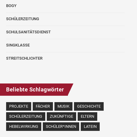
BOGY
SCHÜLERZEITUNG
SCHULSANITÄTSDIENST
SINGKLASSE
STREITSCHLICHTER
Beliebte Schlagwörter
PROJEKTE
FÄCHER
MUSIK
GESCHICHTE
SCHÜLERZEITUNG
ZUKÜNFTIGE
ELTERN
HEBELWIRKUNG
SCHÜLER*INNEN
LATEIN