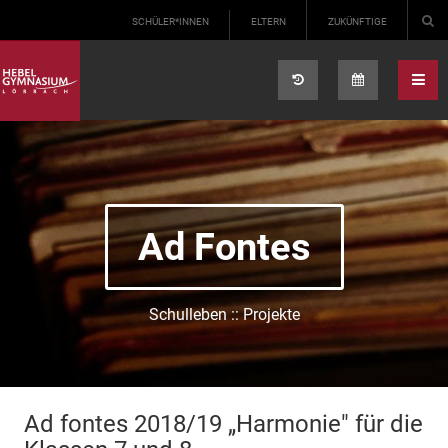
Select your language
SCHÜLER*INNEN
ELTERN
ZUKÜNFTIGE
Ad Fontes
Schulleben :: Projekte
Ad fontes 2018/19 „Harmonie" für die