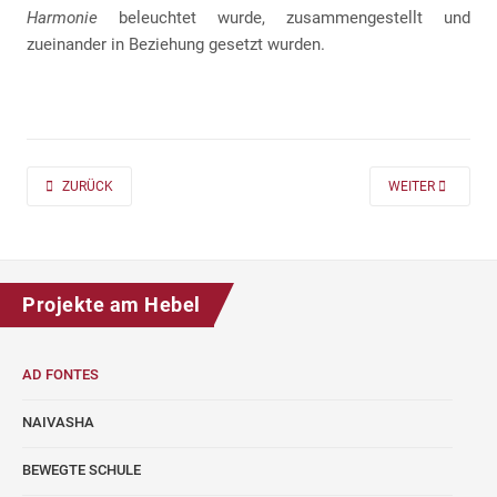
Harmonie
beleuchtet wurde, zusammengestellt und
zueinander in Beziehung gesetzt wurden.
PREVIOUS ARTICLE: AD FONTES 2019/20 „MASS“ FÜR DIE KLASSEN 7 UND
NEXT ARTICLE: A
ZURÜCK
WEITER
Projekte am Hebel
AD FONTES
NAIVASHA
BEWEGTE SCHULE