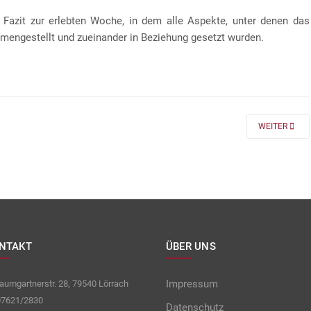
 Fazit zur erlebten Woche, in dem alle Aspekte, unter denen das
mengestellt und zueinander in Beziehung gesetzt wurden.
 FÜR DIE KLASSEN 7 UND 8
NEXT ARTICLE
WEITER
NTAKT
ÜBER UNS
Impressum
umgartnerstr. 28, 79540 Lörrach
7621/2830
Datenschutz