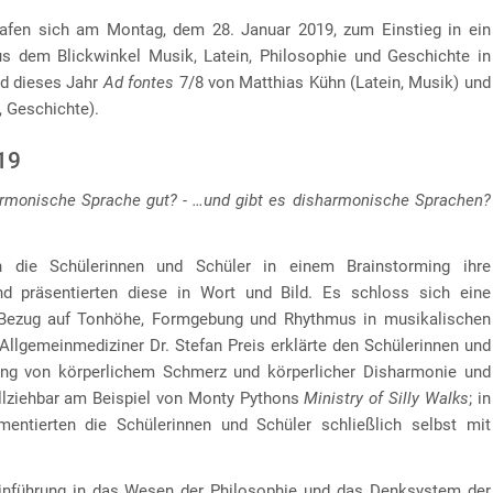
rafen sich am Montag, dem 28. Januar 2019, zum Einstieg in ein
s dem Blickwinkel Musik, Latein, Philosophie und Geschichte in
d dieses Jahr
Ad fontes
7/8 von Matthias Kühn (Latein, Musik) und
, Geschichte).
19
rmonische Sprache gut? - …und gibt es disharmonische Sprachen?
 die Schülerinnen und Schüler in einem Brainstorming ihre
d präsentierten diese in Wort und Bild. Es schloss sich eine
Bezug auf Tonhöhe, Formgebung und Rhythmus in musikalischen
 Allgemeinmediziner Dr. Stefan Preis erklärte den Schülerinnen und
g von körperlichem Schmerz und körperlicher Disharmonie und
llziehbar am Beispiel von Monty Pythons
Ministry of Silly Walks
; in
ntierten die Schülerinnen und Schüler schließlich selbst mit
inführung in das Wesen der Philosophie und das Denksystem der