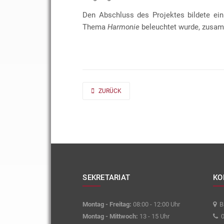
Den Abschluss des Projektes bildete ein
Thema
Harmonie
beleuchtet wurde, zusam
PREVIOUS ARTICLE: AD FONTES 2019/20 „MASS“
ZURÜCK
SEKRETARIAT
KO
Montag - Freitag:
08:00 - 12:00 Uhr
Ba
Montag - Mittwoch:
13 - 15 Uhr
0