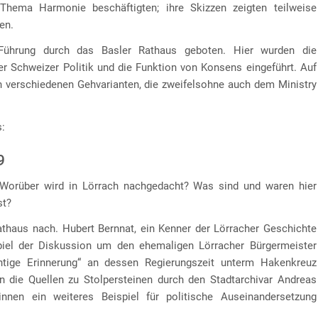
hema Harmonie beschäftigten; ihre Skizzen zeigten teilweise
en.
Führung durch das Basler Rathaus geboten. Hier wurden die
r Schweizer Politik und die Funktion von Konsens eingeführt. Auf
n verschiedenen Gehvarianten, die zweifelsohne auch dem Ministry
s:
9
? Worüber wird in Lörrach nachgedacht? Was sind und waren hier
st?
athaus nach. Hubert Bernnat, ein Kenner der Lörracher Geschichte
spiel der Diskussion um den ehemaligen Lörracher Bürgermeister
tige Erinnerung“ an dessen Regierungszeit unterm Hakenkreuz
n die Quellen zu Stolpersteinen durch den Stadtarchivar Andreas
nnen ein weiteres Beispiel für politische Auseinandersetzung