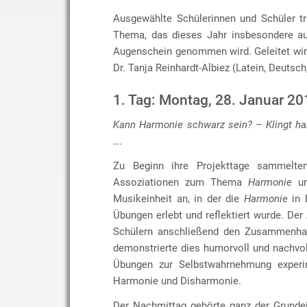
Ausgewählte Schülerinnen und Schüler t
Thema, das dieses Jahr insbesondere au
Augenschein genommen wird. Geleitet wir
Dr. Tanja Reinhardt-Albiez (Latein, Deutsch
1. Tag: Montag, 28. Januar 20
Kann Harmonie schwarz sein? – Klingt ha
….
Zu Beginn ihre Projekttage sammelten
Assoziationen zum Thema
Harmonie
un
Musikeinheit an, in der die
Harmonie
in 
Übungen erlebt und reflektiert wurde. Der
Schülern anschließend den Zusammenhan
demonstrierte dies humorvoll und nachvo
Übungen zur Selbstwahrnehmung experime
Harmonie und Disharmonie.
Der Nachmittag gehörte ganz der Grunde