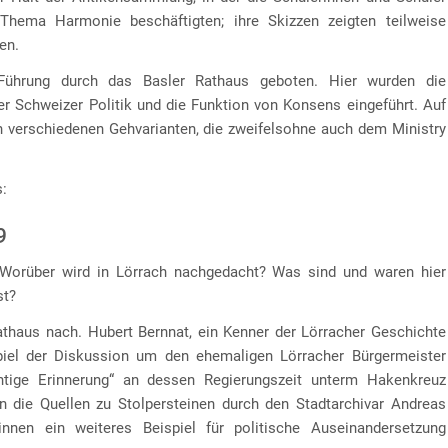
hema Harmonie beschäftigten; ihre Skizzen zeigten teilweise
en.
Führung durch das Basler Rathaus geboten. Hier wurden die
r Schweizer Politik und die Funktion von Konsens eingeführt. Auf
n verschiedenen Gehvarianten, die zweifelsohne auch dem Ministry
s:
9
? Worüber wird in Lörrach nachgedacht? Was sind und waren hier
st?
athaus nach. Hubert Bernnat, ein Kenner der Lörracher Geschichte
spiel der Diskussion um den ehemaligen Lörracher Bürgermeister
tige Erinnerung“ an dessen Regierungszeit unterm Hakenkreuz
n die Quellen zu Stolpersteinen durch den Stadtarchivar Andreas
nnen ein weiteres Beispiel für politische Auseinandersetzung