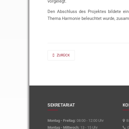
vorgelegt.
Den Abschluss des Projektes bildete ein
Thema
Harmonie
beleuchtet wurde, zusam
PREVIOUS ARTICLE: AD FONTES 2019/20 „MASS“
ZURÜCK
SEKRETARIAT
KO
Montag - Freitag:
08:00 - 12:00 Uhr
Ba
Montag - Mittwoch:
13 - 15 Uhr
0