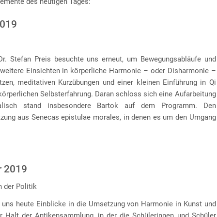
lemente des heutigen Tages:
2019
r. Stefan Preis besuchte uns erneut, um Bewegungsabläufe und
eitere Einsichten in körperliche Harmonie – oder Disharmonie –
tzen, meditativen Kurzübungen und einer kleinen Einführung in Qi
körperlichen Selbsterfahrung. Daran schloss sich eine Aufarbeitung
alisch stand insbesondere Bartok auf dem Programm. Den
etzung aus Senecas epistulae morales, in denen es um den Umgang
r 2019
 der Politik
e uns heute Einblicke in die Umsetzung von Harmonie in Kunst und
er Halt der Antikensammlung, in der die Schülerinnen und Schüler