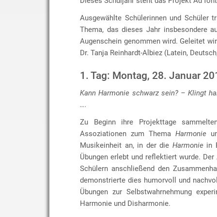
Dieses Schuljahr steht das Projekt Ad fon
Ausgewählte Schülerinnen und Schüler t
Thema, das dieses Jahr insbesondere au
Augenschein genommen wird. Geleitet wir
Dr. Tanja Reinhardt-Albiez (Latein, Deutsch
1. Tag: Montag, 28. Januar 20
Kann Harmonie schwarz sein? – Klingt ha
….
Zu Beginn ihre Projekttage sammelten
Assoziationen zum Thema
Harmonie
un
Musikeinheit an, in der die
Harmonie
in 
Übungen erlebt und reflektiert wurde. Der
Schülern anschließend den Zusammenhan
demonstrierte dies humorvoll und nachvo
Übungen zur Selbstwahrnehmung experime
Harmonie und Disharmonie.