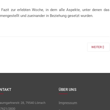
 Fazit zur erlebten Woche, in dem alle Aspekte, unter denen das
mengestellt und zueinander in Beziehung gesetzt wurden.
 FÜR DIE KLASSEN 7 UND 8
NEXT ARTICLE
WEITER
NTAKT
ÜBER UNS
Impressum
umgartnerstr. 28, 79540 Lörrach
7621/2830