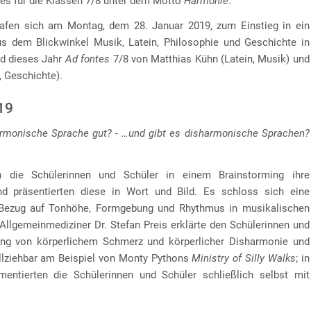
tes für die Klassen 7/8 unter dem Motto
Harmonie
.
rafen sich am Montag, dem 28. Januar 2019, zum Einstieg in ein
s dem Blickwinkel Musik, Latein, Philosophie und Geschichte in
d dieses Jahr
Ad fontes
7/8 von Matthias Kühn (Latein, Musik) und
, Geschichte).
19
rmonische Sprache gut? - …und gibt es disharmonische Sprachen?
 die Schülerinnen und Schüler in einem Brainstorming ihre
d präsentierten diese in Wort und Bild. Es schloss sich eine
Bezug auf Tonhöhe, Formgebung und Rhythmus in musikalischen
 Allgemeinmediziner Dr. Stefan Preis erklärte den Schülerinnen und
g von körperlichem Schmerz und körperlicher Disharmonie und
llziehbar am Beispiel von Monty Pythons
Ministry of Silly Walks
; in
ntierten die Schülerinnen und Schüler schließlich selbst mit