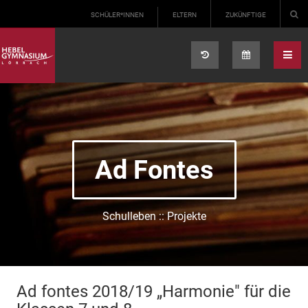
Select your language
SCHÜLER*INNEN
ELTERN
ZUKÜNFTIGE
Ad Fontes
Schulleben :: Projekte
Ad fontes 2018/19 „Harmonie" für die