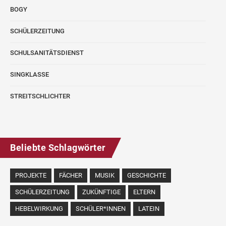
BOGY
SCHÜLERZEITUNG
SCHULSANITÄTSDIENST
SINGKLASSE
STREITSCHLICHTER
Beliebte Schlagwörter
PROJEKTE
FÄCHER
MUSIK
GESCHICHTE
SCHÜLERZEITUNG
ZUKÜNFTIGE
ELTERN
HEBELWIRKUNG
SCHÜLER*INNEN
LATEIN