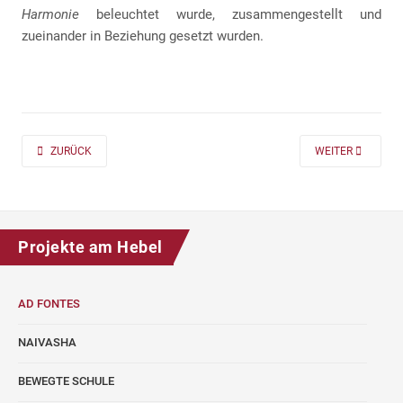
Harmonie
beleuchtet wurde, zusammengestellt und
zueinander in Beziehung gesetzt wurden.
PREVIOUS ARTICLE: AD FONTES 2019/20 „MASS“ FÜR DIE KLASSEN 7 UND
NEXT ARTICLE: A
ZURÜCK
WEITER
Projekte am Hebel
AD FONTES
NAIVASHA
BEWEGTE SCHULE