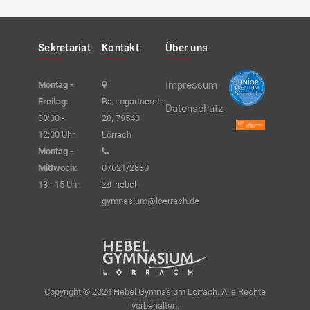
Sekretariat
Kontakt
Über uns
Impressum
Montag -
Freitag:
Baumgartnerstr.
Datenschutz
08:00 -
28, 79540
12:00 Uhr
Lörrach
Montag -
Mittwoch:
07621/2830
13 - 15 Uhr
hebel-
gymnasium@loerrach.de
Copyright © 2024 Hebel Gymnasium Lörrach. Alle Rechte
vorbehalten.