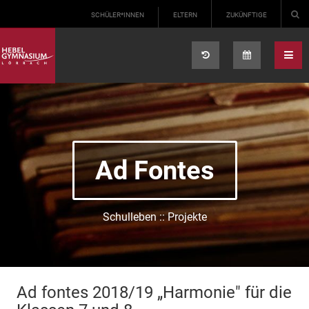
Select your language
SCHÜLER*INNEN
ELTERN
ZUKÜNFTIGE
Ad Fontes
Schulleben :: Projekte
Ad fontes 2018/19 „Harmonie" für die