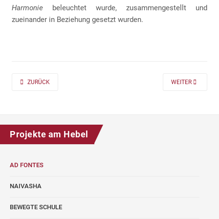
Harmonie
beleuchtet wurde, zusammengestellt und
zueinander in Beziehung gesetzt wurden.
PREVIOUS ARTICLE: AD FONTES 2019/20 „MASS“ FÜR DIE KLASSEN 7 UND
NEXT ARTICLE: A
ZURÜCK
WEITER
Projekte am Hebel
AD FONTES
NAIVASHA
BEWEGTE SCHULE