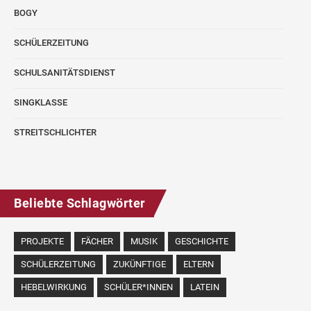
BOGY
SCHÜLERZEITUNG
SCHULSANITÄTSDIENST
SINGKLASSE
STREITSCHLICHTER
Beliebte Schlagwörter
PROJEKTE
FÄCHER
MUSIK
GESCHICHTE
SCHÜLERZEITUNG
ZUKÜNFTIGE
ELTERN
HEBELWIRKUNG
SCHÜLER*INNEN
LATEIN