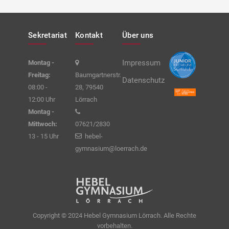
Sekretariat
Kontakt
Über uns
Impressum
Montag -
Freitag:
Baumgartnerstr.
Datenschutz
08:00 -
28, 79540
12:00 Uhr
Lörrach
Montag -
Mittwoch:
07621/2830
13 - 15 Uhr
hebel-
gymnasium@loerrach.de
Copyright © 2024 Hebel Gymnasium Lörrach. Alle Rechte
vorbehalten.