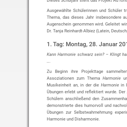
Dieses Schuljahr steht das Projekt Ad fon
Ausgewählte Schülerinnen und Schüler t
Thema, das dieses Jahr insbesondere au
Augenschein genommen wird. Geleitet wir
Dr. Tanja Reinhardt-Albiez (Latein, Deutsch
1. Tag: Montag, 28. Januar 20
Kann Harmonie schwarz sein? – Klingt ha
….
Zu Beginn ihre Projekttage sammelten
Assoziationen zum Thema
Harmonie
un
Musikeinheit an, in der die
Harmonie
in 
Übungen erlebt und reflektiert wurde. Der
Schülern anschließend den Zusammenhan
demonstrierte dies humorvoll und nachvo
Übungen zur Selbstwahrnehmung experime
Harmonie und Disharmonie.