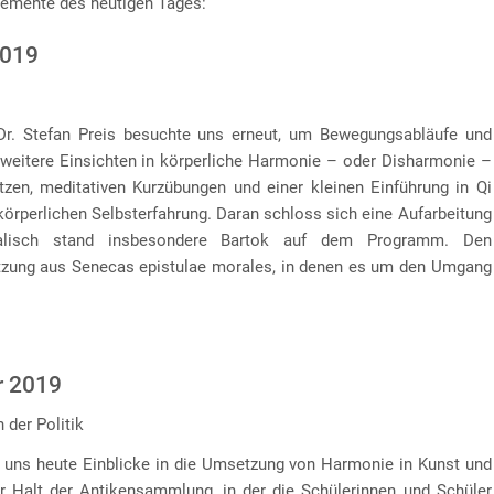
lemente des heutigen Tages:
2019
r. Stefan Preis besuchte uns erneut, um Bewegungsabläufe und
eitere Einsichten in körperliche Harmonie – oder Disharmonie –
tzen, meditativen Kurzübungen und einer kleinen Einführung in Qi
körperlichen Selbsterfahrung. Daran schloss sich eine Aufarbeitung
alisch stand insbesondere Bartok auf dem Programm. Den
etzung aus Senecas epistulae morales, in denen es um den Umgang
r 2019
 der Politik
e uns heute Einblicke in die Umsetzung von Harmonie in Kunst und
er Halt der Antikensammlung, in der die Schülerinnen und Schüler