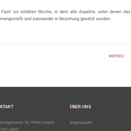
 Fazit zur erlebten Woche, in dem alle Aspekte, unter denen das
mengestellt und zueinander in Beziehung gesetzt wurden.
 FÜR DIE KLASSEN 7 UND 8
NEXT ARTICLE
WEITER
NTAKT
ÜBER UNS
Impressum
umgartnerstr. 28, 79540 Lörrach
7621/2830