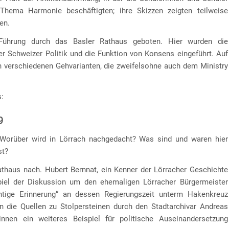
hema Harmonie beschäftigten; ihre Skizzen zeigten teilweise
en.
Führung durch das Basler Rathaus geboten. Hier wurden die
r Schweizer Politik und die Funktion von Konsens eingeführt. Auf
n verschiedenen Gehvarianten, die zweifelsohne auch dem Ministry
s:
9
? Worüber wird in Lörrach nachgedacht? Was sind und waren hier
st?
athaus nach. Hubert Bernnat, ein Kenner der Lörracher Geschichte
spiel der Diskussion um den ehemaligen Lörracher Bürgermeister
tige Erinnerung“ an dessen Regierungszeit unterm Hakenkreuz
n die Quellen zu Stolpersteinen durch den Stadtarchivar Andreas
nnen ein weiteres Beispiel für politische Auseinandersetzung