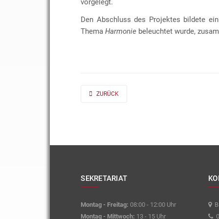
vorgelegt.
Den Abschluss des Projektes bildete ein
Thema
Harmonie
beleuchtet wurde, zusam
PREVIOUS ARTICLE: AD FONTES 2019/20 „MASS“
ZURÜCK
SEKRETARIAT
KO
Montag - Freitag:
08:00 - 12:00 Uhr
Ba
Montag - Mittwoch:
13 - 15 Uhr
0