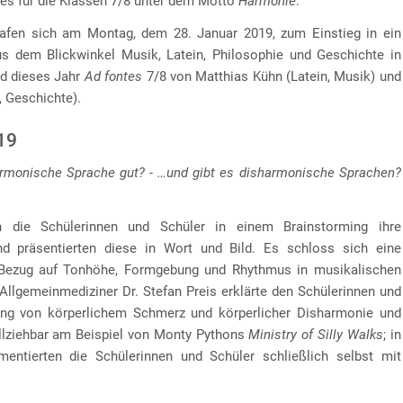
tes für die Klassen 7/8 unter dem Motto
Harmonie
.
rafen sich am Montag, dem 28. Januar 2019, zum Einstieg in ein
s dem Blickwinkel Musik, Latein, Philosophie und Geschichte in
d dieses Jahr
Ad fontes
7/8 von Matthias Kühn (Latein, Musik) und
, Geschichte).
19
rmonische Sprache gut? - …und gibt es disharmonische Sprachen?
 die Schülerinnen und Schüler in einem Brainstorming ihre
d präsentierten diese in Wort und Bild. Es schloss sich eine
Bezug auf Tonhöhe, Formgebung und Rhythmus in musikalischen
 Allgemeinmediziner Dr. Stefan Preis erklärte den Schülerinnen und
g von körperlichem Schmerz und körperlicher Disharmonie und
llziehbar am Beispiel von Monty Pythons
Ministry of Silly Walks
; in
ntierten die Schülerinnen und Schüler schließlich selbst mit