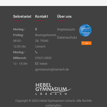
Sekretariat
Kontakt
Über uns
Impressum
Montag -
Freitag:
Baumgartnerstr.
Datenschutz
08:00 -
28, 79540
12:00 Uhr
Lörrach
Montag -
Mittwoch:
07621/2830
13 - 15 Uhr
hebel-
gymnasium@loerrach.de
Copyright © 2024 Hebel Gymnasium Lörrach. Alle Rechte
vorbehalten.