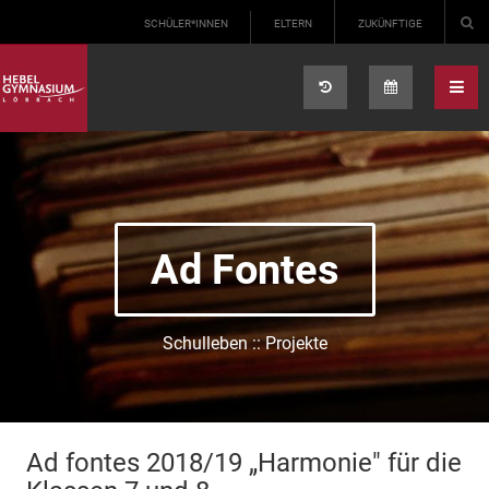
Select your language
SCHÜLER*INNEN
ELTERN
ZUKÜNFTIGE
Ad Fontes
Schulleben :: Projekte
Ad fontes 2018/19 „Harmonie" für die