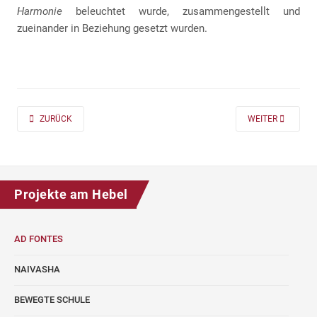
Harmonie
beleuchtet wurde, zusammengestellt und
zueinander in Beziehung gesetzt wurden.
PREVIOUS ARTICLE: AD FONTES 2019/20 „MASS“ FÜR DIE KLASSEN 7 UND
NEXT ARTICLE: A
ZURÜCK
WEITER
Projekte am Hebel
AD FONTES
NAIVASHA
BEWEGTE SCHULE