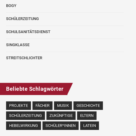
BOGY
SCHÜLERZEITUNG
SCHULSANITÄTSDIENST
SINGKLASSE
STREITSCHLICHTER
Beliebte Schlagwörter
PROJEKTE
FÄCHER
MUSIK
GESCHICHTE
SCHÜLERZEITUNG
ZUKÜNFTIGE
ELTERN
HEBELWIRKUNG
SCHÜLER*INNEN
LATEIN