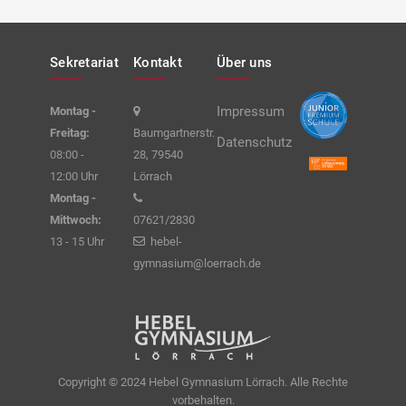
Sekretariat
Kontakt
Über uns
Impressum
Montag -
Freitag:
Baumgartnerstr.
Datenschutz
08:00 -
28, 79540
12:00 Uhr
Lörrach
Montag -
Mittwoch:
07621/2830
13 - 15 Uhr
hebel-
gymnasium@loerrach.de
Copyright © 2024 Hebel Gymnasium Lörrach. Alle Rechte
vorbehalten.