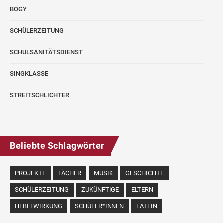
BOGY
SCHÜLERZEITUNG
SCHULSANITÄTSDIENST
SINGKLASSE
STREITSCHLICHTER
Beliebte Schlagwörter
PROJEKTE
FÄCHER
MUSIK
GESCHICHTE
SCHÜLERZEITUNG
ZUKÜNFTIGE
ELTERN
HEBELWIRKUNG
SCHÜLER*INNEN
LATEIN