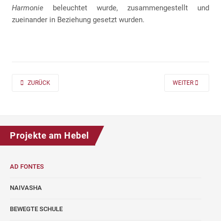
Harmonie
beleuchtet wurde, zusammengestellt und
zueinander in Beziehung gesetzt wurden.
PREVIOUS ARTICLE: AD FONTES 2019/20 „MASS“ FÜR DIE KLASSEN 7 UND
NEXT ARTICLE: A
ZURÜCK
WEITER
Projekte am Hebel
AD FONTES
NAIVASHA
BEWEGTE SCHULE