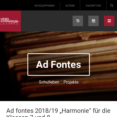
Select your language
SCHÜLER*INNEN
ELTERN
ZUKÜNFTIGE
Ad Fontes
Schulleben :: Projekte
Ad fontes 2018/19 „Harmonie" für die