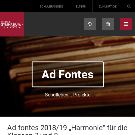
Select your language
SCHÜLER*INNEN
ELTERN
ZUKÜNFTIGE
Ad Fontes
Schulleben :: Projekte
Ad fontes 2018/19 „Harmonie" für die