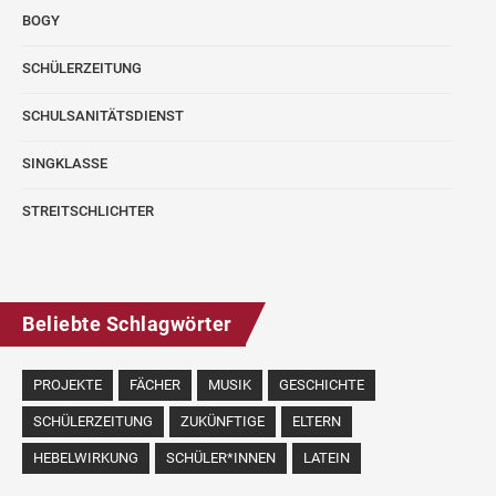
BOGY
SCHÜLERZEITUNG
SCHULSANITÄTSDIENST
SINGKLASSE
STREITSCHLICHTER
Beliebte Schlagwörter
PROJEKTE
FÄCHER
MUSIK
GESCHICHTE
SCHÜLERZEITUNG
ZUKÜNFTIGE
ELTERN
HEBELWIRKUNG
SCHÜLER*INNEN
LATEIN