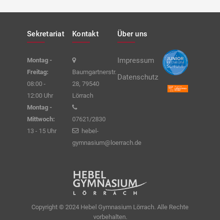
Sekretariat
Kontakt
Über uns
Impressum
Montag -
Freitag:
Baumgartnerstr.
Datenschutz
08:00 -
28, 79540
12:00 Uhr
Lörrach
Montag -
Mittwoch:
07621/2830
13 - 15 Uhr
hebel-
gymnasium@loerrach.de
Copyright © 2024 Hebel Gymnasium Lörrach. Alle Rechte
vorbehalten.