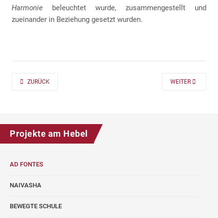
Harmonie
beleuchtet wurde, zusammengestellt und
zueinander in Beziehung gesetzt wurden.
PREVIOUS ARTICLE: AD FONTES 2019/20 „MASS“ FÜR DIE KLASSEN 7 UND
NEXT ARTICLE: A
ZURÜCK
WEITER
Projekte am Hebel
AD FONTES
NAIVASHA
BEWEGTE SCHULE