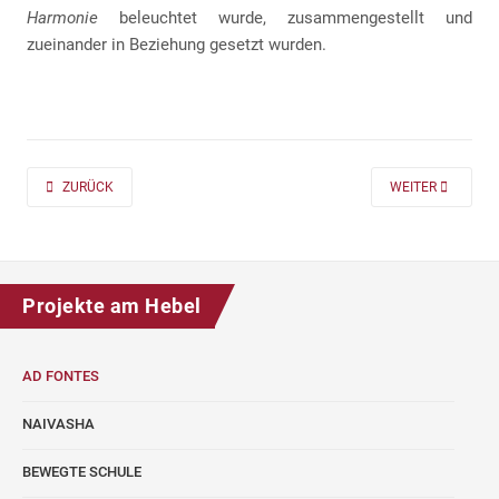
Harmonie
beleuchtet wurde, zusammengestellt und
zueinander in Beziehung gesetzt wurden.
PREVIOUS ARTICLE: AD FONTES 2019/20 „MASS“ FÜR DIE KLASSEN 7 UND
NEXT ARTICLE: A
ZURÜCK
WEITER
Projekte am Hebel
AD FONTES
NAIVASHA
BEWEGTE SCHULE