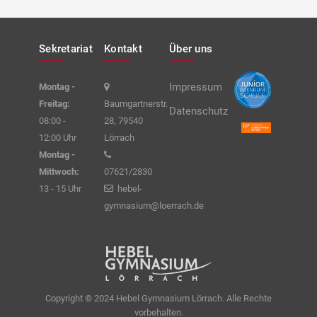
Sekretariat
Kontakt
Über uns
Impressum
Montag -
Freitag:
Baumgartnerstr.
Datenschutz
08:00 -
28, 79540
12:00 Uhr
Lörrach
Montag -
Mittwoch:
07621/2830
13 - 15 Uhr
hebel-
gymnasium@loerrach.de
Copyright © 2024 Hebel Gymnasium Lörrach. Alle Rechte
vorbehalten.