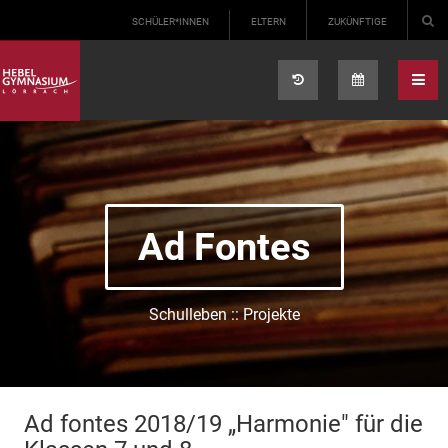
Select your language
SCHÜLER*INNEN
ELTERN
ZUKÜNFTIGE
Ad Fontes
Schulleben :: Projekte
Ad fontes 2018/19 „Harmonie" für die