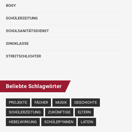
BOGY
SCHÜLERZEITUNG
SCHULSANITÄTSDIENST
SINGKLASSE
STREITSCHLICHTER
Beliebte Schlagwörter
PROJEKTE
FÄCHER
MUSIK
GESCHICHTE
SCHÜLERZEITUNG
ZUKÜNFTIGE
ELTERN
HEBELWIRKUNG
SCHÜLER*INNEN
LATEIN