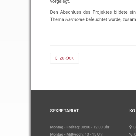
vorgelegt.
Den Abschluss des Projektes bildete ein
Thema
Harmonie
beleuchtet wurde, zusam
PREVIOUS ARTICLE: AD FONTES 2019/20 „MASS“
ZURÜCK
SEKRETARIAT
KO
Montag - Freitag:
08:00 - 12:00 Uhr
Ba
Montag - Mittwoch:
13 - 15 Uhr
0