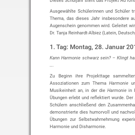
Dieses Schuljahr steht das Projekt Ad fon
Ausgewählte Schülerinnen und Schüler t
Thema, das dieses Jahr insbesondere au
Augenschein genommen wird. Geleitet wir
Dr. Tanja Reinhardt-Albiez (Latein, Deutsch
1. Tag: Montag, 28. Januar 20
Kann Harmonie schwarz sein? – Klingt ha
….
Zu Beginn ihre Projekttage sammelten
Assoziationen zum Thema
Harmonie
un
Musikeinheit an, in der die
Harmonie
in 
Übungen erlebt und reflektiert wurde. Der
Schülern anschließend den Zusammenhan
demonstrierte dies humorvoll und nachvo
Übungen zur Selbstwahrnehmung experime
Harmonie und Disharmonie.