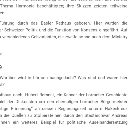
hema Harmonie beschäftigten; ihre Skizzen zeigten teilweise
en.
Führung durch das Basler Rathaus geboten. Hier wurden die
r Schweizer Politik und die Funktion von Konsens eingeführt. Auf
n verschiedenen Gehvarianten, die zweifelsohne auch dem Ministry
s:
9
? Worüber wird in Lörrach nachgedacht? Was sind und waren hier
st?
athaus nach. Hubert Bernnat, ein Kenner der Lörracher Geschichte
spiel der Diskussion um den ehemaligen Lörracher Bürgermeister
tige Erinnerung“ an dessen Regierungszeit unterm Hakenkreuz
n die Quellen zu Stolpersteinen durch den Stadtarchivar Andreas
nnen ein weiteres Beispiel für politische Auseinandersetzung