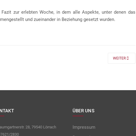
 Fazit zur erlebten Woche, in dem alle Aspekte, unter denen das
mengestellt und zueinander in Beziehung gesetzt wurden.
 FÜR DIE KLASSEN 7 UND 8
NEXT ARTICLE
WEITER
NTAKT
ÜBER UNS
Impressum
umgartnerstr. 28, 79540 Lörrach
7621/2830