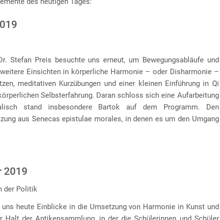
lemente des heutigen Tages:
2019
r. Stefan Preis besuchte uns erneut, um Bewegungsabläufe und
eitere Einsichten in körperliche Harmonie – oder Disharmonie –
tzen, meditativen Kurzübungen und einer kleinen Einführung in Qi
körperlichen Selbsterfahrung. Daran schloss sich eine Aufarbeitung
alisch stand insbesondere Bartok auf dem Programm. Den
etzung aus Senecas epistulae morales, in denen es um den Umgang
r 2019
 der Politik
e uns heute Einblicke in die Umsetzung von Harmonie in Kunst und
er Halt der Antikensammlung, in der die Schülerinnen und Schüler