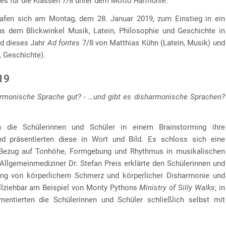
tes für die Klassen 7/8 unter dem Motto
Harmonie
.
rafen sich am Montag, dem 28. Januar 2019, zum Einstieg in ein
s dem Blickwinkel Musik, Latein, Philosophie und Geschichte in
d dieses Jahr
Ad fontes
7/8 von Matthias Kühn (Latein, Musik) und
, Geschichte).
19
rmonische Sprache gut? - …und gibt es disharmonische Sprachen?
 die Schülerinnen und Schüler in einem Brainstorming ihre
d präsentierten diese in Wort und Bild. Es schloss sich eine
Bezug auf Tonhöhe, Formgebung und Rhythmus in musikalischen
 Allgemeinmediziner Dr. Stefan Preis erklärte den Schülerinnen und
g von körperlichem Schmerz und körperlicher Disharmonie und
llziehbar am Beispiel von Monty Pythons
Ministry of Silly Walks
; in
ntierten die Schülerinnen und Schüler schließlich selbst mit