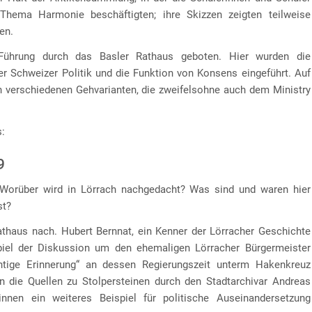
hema Harmonie beschäftigten; ihre Skizzen zeigten teilweise
en.
Führung durch das Basler Rathaus geboten. Hier wurden die
r Schweizer Politik und die Funktion von Konsens eingeführt. Auf
n verschiedenen Gehvarianten, die zweifelsohne auch dem Ministry
s:
9
? Worüber wird in Lörrach nachgedacht? Was sind und waren hier
st?
athaus nach. Hubert Bernnat, ein Kenner der Lörracher Geschichte
spiel der Diskussion um den ehemaligen Lörracher Bürgermeister
tige Erinnerung“ an dessen Regierungszeit unterm Hakenkreuz
n die Quellen zu Stolpersteinen durch den Stadtarchivar Andreas
nnen ein weiteres Beispiel für politische Auseinandersetzung