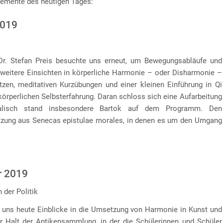
lemente des heutigen Tages:
2019
r. Stefan Preis besuchte uns erneut, um Bewegungsabläufe und
eitere Einsichten in körperliche Harmonie – oder Disharmonie –
tzen, meditativen Kurzübungen und einer kleinen Einführung in Qi
körperlichen Selbsterfahrung. Daran schloss sich eine Aufarbeitung
alisch stand insbesondere Bartok auf dem Programm. Den
etzung aus Senecas epistulae morales, in denen es um den Umgang
r 2019
 der Politik
e uns heute Einblicke in die Umsetzung von Harmonie in Kunst und
er Halt der Antikensammlung, in der die Schülerinnen und Schüler