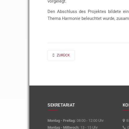
vorgelegt.
Den Abschluss des Projektes bildete ein
Thema
Harmonie
beleuchtet wurde, zusam
PREVIOUS ARTICLE: AD FONTES 2019/20 „MASS“
ZURÜCK
SEKRETARIAT
KO
Montag - Freitag:
08:00 - 12:00 Uhr
Ba
Montag - Mittwoch:
13 - 15 Uhr
0