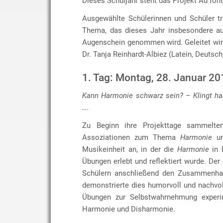
Dieses Schuljahr steht das Projekt Ad fon
Ausgewählte Schülerinnen und Schüler t
Thema, das dieses Jahr insbesondere au
Augenschein genommen wird. Geleitet wir
Dr. Tanja Reinhardt-Albiez (Latein, Deutsch
1. Tag: Montag, 28. Januar 20
Kann Harmonie schwarz sein? – Klingt ha
….
Zu Beginn ihre Projekttage sammelten
Assoziationen zum Thema
Harmonie
un
Musikeinheit an, in der die
Harmonie
in 
Übungen erlebt und reflektiert wurde. Der
Schülern anschließend den Zusammenhan
demonstrierte dies humorvoll und nachvo
Übungen zur Selbstwahrnehmung experime
Harmonie und Disharmonie.