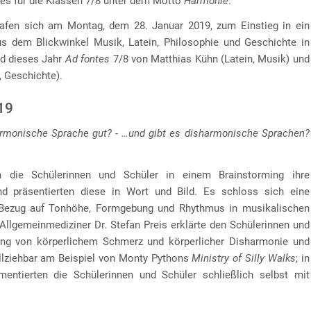
tes für die Klassen 7/8 unter dem Motto
Harmonie
.
rafen sich am Montag, dem 28. Januar 2019, zum Einstieg in ein
s dem Blickwinkel Musik, Latein, Philosophie und Geschichte in
d dieses Jahr
Ad fontes
7/8 von Matthias Kühn (Latein, Musik) und
, Geschichte).
19
rmonische Sprache gut? - …und gibt es disharmonische Sprachen?
 die Schülerinnen und Schüler in einem Brainstorming ihre
d präsentierten diese in Wort und Bild. Es schloss sich eine
Bezug auf Tonhöhe, Formgebung und Rhythmus in musikalischen
 Allgemeinmediziner Dr. Stefan Preis erklärte den Schülerinnen und
g von körperlichem Schmerz und körperlicher Disharmonie und
llziehbar am Beispiel von Monty Pythons
Ministry of Silly Walks
; in
ntierten die Schülerinnen und Schüler schließlich selbst mit