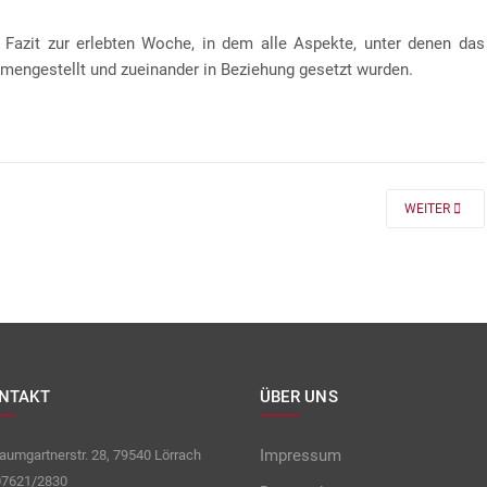
 Fazit zur erlebten Woche, in dem alle Aspekte, unter denen das
mengestellt und zueinander in Beziehung gesetzt wurden.
 FÜR DIE KLASSEN 7 UND 8
NEXT ARTICLE
WEITER
NTAKT
ÜBER UNS
Impressum
umgartnerstr. 28, 79540 Lörrach
7621/2830