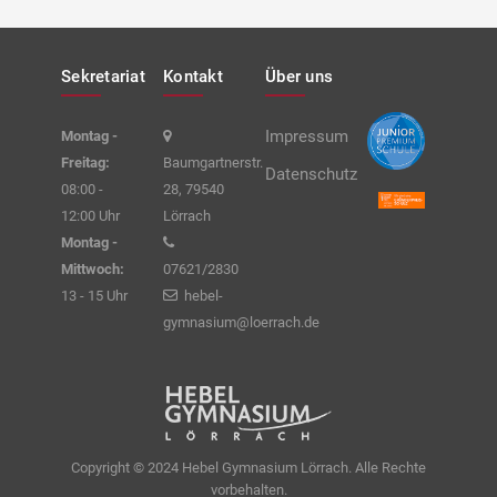
Sekretariat
Kontakt
Über uns
Impressum
Montag -
Freitag:
Baumgartnerstr.
Datenschutz
08:00 -
28, 79540
12:00 Uhr
Lörrach
Montag -
Mittwoch:
07621/2830
13 - 15 Uhr
hebel-
gymnasium@loerrach.de
Copyright © 2024 Hebel Gymnasium Lörrach. Alle Rechte
vorbehalten.