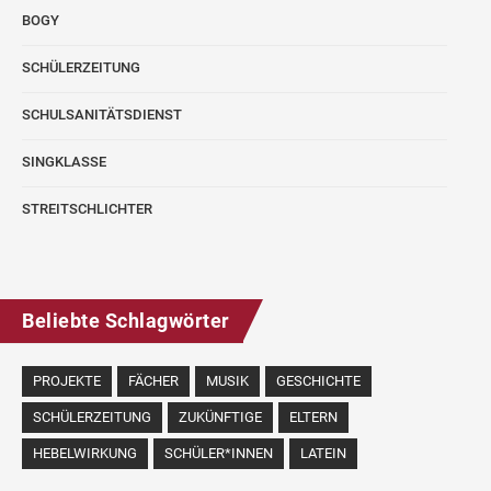
BOGY
SCHÜLERZEITUNG
SCHULSANITÄTSDIENST
SINGKLASSE
STREITSCHLICHTER
Beliebte Schlagwörter
PROJEKTE
FÄCHER
MUSIK
GESCHICHTE
SCHÜLERZEITUNG
ZUKÜNFTIGE
ELTERN
HEBELWIRKUNG
SCHÜLER*INNEN
LATEIN