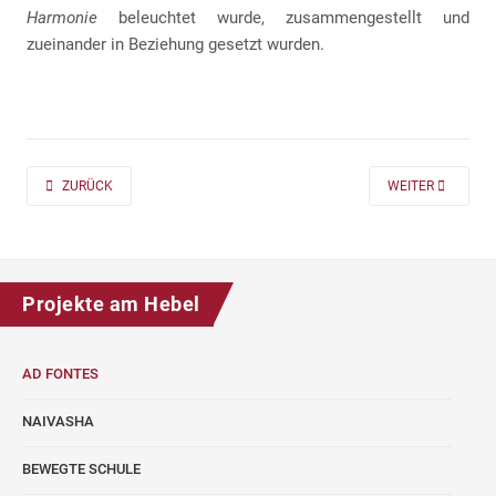
Harmonie
beleuchtet wurde, zusammengestellt und
zueinander in Beziehung gesetzt wurden.
PREVIOUS ARTICLE: AD FONTES 2019/20 „MASS“ FÜR DIE KLASSEN 7 UND
NEXT ARTICLE: A
ZURÜCK
WEITER
Projekte am Hebel
AD FONTES
NAIVASHA
BEWEGTE SCHULE