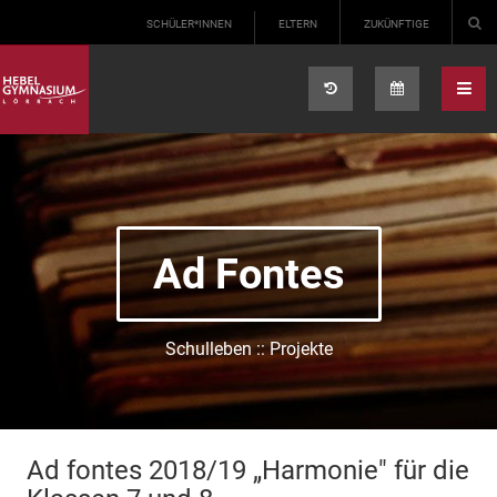
Select your language
SCHÜLER*INNEN
ELTERN
ZUKÜNFTIGE
Ad Fontes
Schulleben :: Projekte
Ad fontes 2018/19 „Harmonie" für die