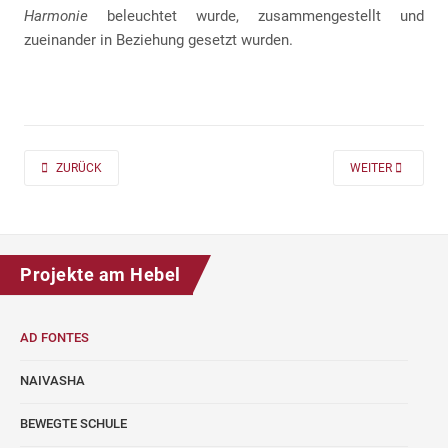
Harmonie
beleuchtet wurde, zusammengestellt und
zueinander in Beziehung gesetzt wurden.
PREVIOUS ARTICLE: AD FONTES 2019/20 „MASS“ FÜR DIE KLASSEN 7 UND
NEXT ARTICLE: A
ZURÜCK
WEITER
Projekte am Hebel
AD FONTES
NAIVASHA
BEWEGTE SCHULE