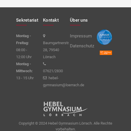
Sekretariat
Kontakt
Über uns
Impressum
Montag -
Freitag:
Baumgartnerstr.
Datenschutz
08:00 -
28, 79540
12:00 Uhr
Lörrach
Montag -
Mittwoch:
07621/2830
13 - 15 Uhr
hebel-
gymnasium@loerrach.de
Copyright © 2024 Hebel Gymnasium Lörrach. Alle Rechte
vorbehalten.