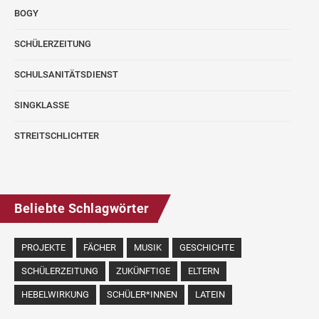
BOGY
SCHÜLERZEITUNG
SCHULSANITÄTSDIENST
SINGKLASSE
STREITSCHLICHTER
Beliebte Schlagwörter
PROJEKTE
FÄCHER
MUSIK
GESCHICHTE
SCHÜLERZEITUNG
ZUKÜNFTIGE
ELTERN
HEBELWIRKUNG
SCHÜLER*INNEN
LATEIN