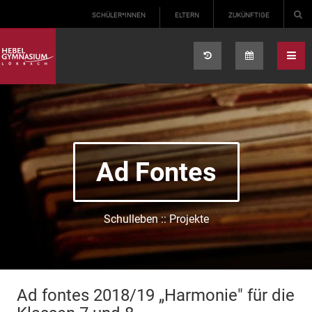
Select your language
SCHÜLER*INNEN
ELTERN
ZUKÜNFTIGE
Ad Fontes
Schulleben :: Projekte
Ad fontes 2018/19 „Harmonie" für die