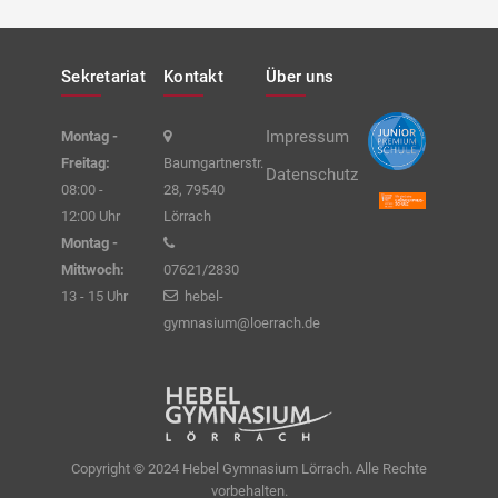
Sekretariat
Kontakt
Über uns
Impressum
Montag -
Freitag:
Baumgartnerstr.
Datenschutz
08:00 -
28, 79540
12:00 Uhr
Lörrach
Montag -
Mittwoch:
07621/2830
13 - 15 Uhr
hebel-
gymnasium@loerrach.de
Copyright © 2024 Hebel Gymnasium Lörrach. Alle Rechte
vorbehalten.