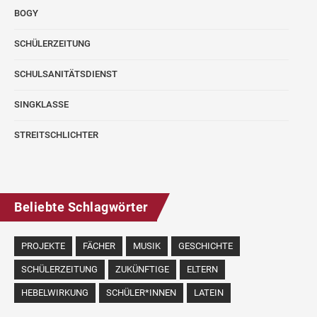
BOGY
SCHÜLERZEITUNG
SCHULSANITÄTSDIENST
SINGKLASSE
STREITSCHLICHTER
Beliebte Schlagwörter
PROJEKTE
FÄCHER
MUSIK
GESCHICHTE
SCHÜLERZEITUNG
ZUKÜNFTIGE
ELTERN
HEBELWIRKUNG
SCHÜLER*INNEN
LATEIN