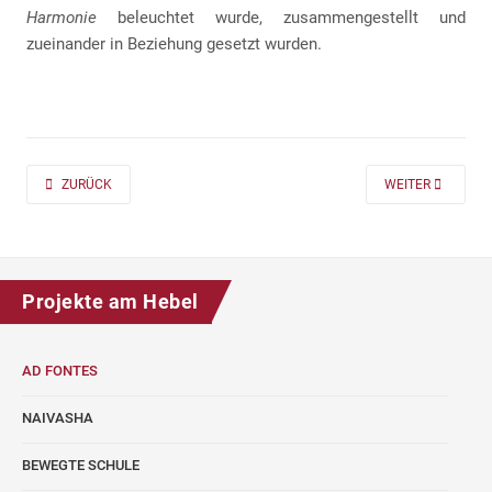
Harmonie
beleuchtet wurde, zusammengestellt und
zueinander in Beziehung gesetzt wurden.
PREVIOUS ARTICLE: AD FONTES 2019/20 „MASS“ FÜR DIE KLASSEN 7 UND
NEXT ARTICLE: A
ZURÜCK
WEITER
Projekte am Hebel
AD FONTES
NAIVASHA
BEWEGTE SCHULE