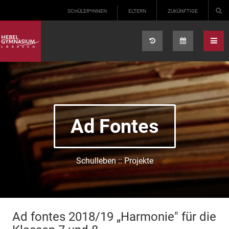
Select your language
SCHÜLER*INNEN
ELTERN
ZUKÜNFTIGE
Ad Fontes
Schulleben :: Projekte
Ad fontes 2018/19 „Harmonie" für die